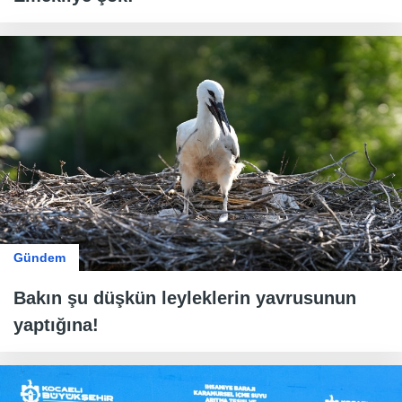
Gündem
Bakın şu düşkün leyleklerin yavrusunun
yaptığına!