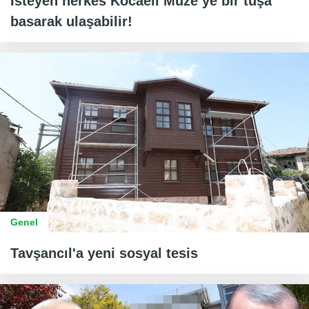
İsteyen herkes Kocaeli Müze’ye bir tuşa
basarak ulaşabilir!
Genel
Tavşancıl'a yeni sosyal tesis