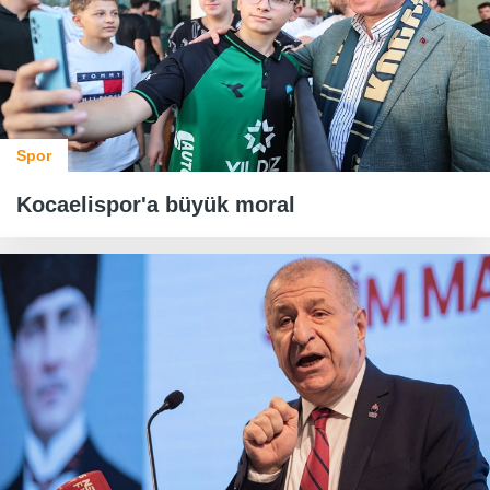
Spor
Kocaelispor'a büyük moral