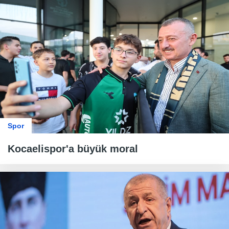
Spor
Kocaelispor'a büyük moral