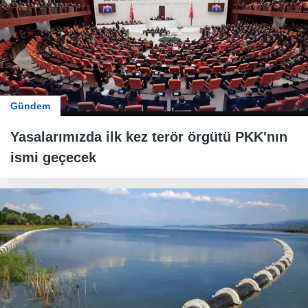
Gündem
Yasalarımızda ilk kez terör örgütü PKK'nın
ismi geçecek