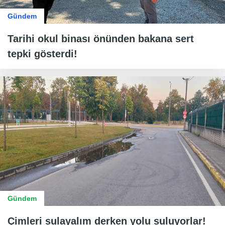
Gündem
Tarihi okul binası önünden bakana sert
tepki gösterdi!
Gündem
Çimleri sulayalım derken yolu suluyorlar!