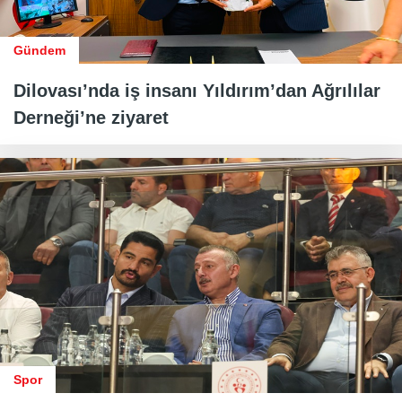
Gündem
Dilovası’nda iş insanı Yıldırım’dan Ağrılılar
Derneği’ne ziyaret
Spor