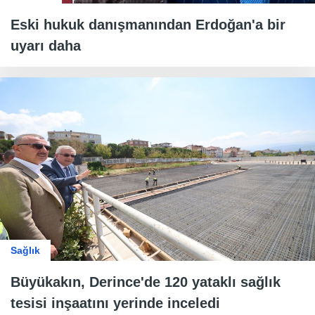
Eski hukuk danışmanından Erdoğan'a bir
uyarı daha
Sağlık
Büyükakın, Derince'de 120 yataklı sağlık
tesisi inşaatını yerinde inceledi