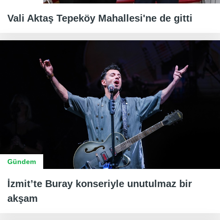
Vali Aktaş Tepeköy Mahallesi'ne de gitti
Gündem
İzmit’te Buray konseriyle unutulmaz bir
akşam