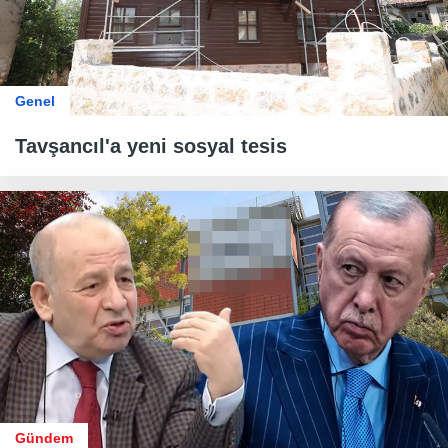
Genel
Tavşancıl'a yeni sosyal tesis
Gündem