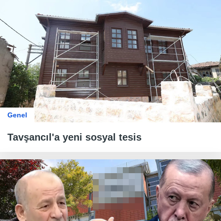
Genel
Tavşancıl'a yeni sosyal tesis