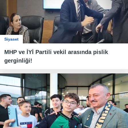
Siyaset
MHP ve İYİ Partili vekil arasında pislik
gerginliği!