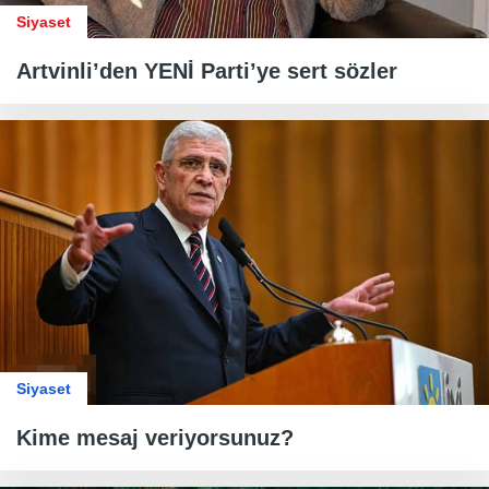
Siyaset
Artvinli’den YENİ Parti’ye sert sözler
Siyaset
Kime mesaj veriyorsunuz?