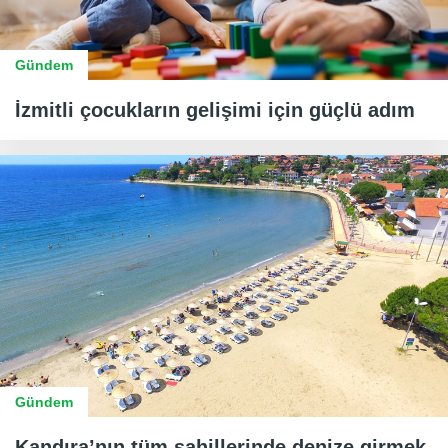
Gündem
İzmitli çocukların gelişimi için güçlü adım
Gündem
Kandıra’nın tüm sahillerinde denize girmek