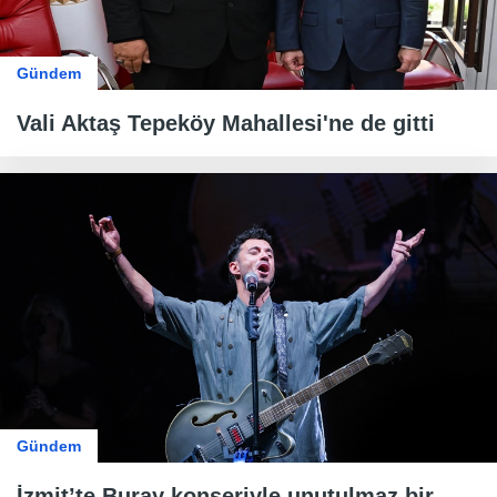
Gündem
Vali Aktaş Tepeköy Mahallesi'ne de gitti
Gündem
İzmit’te Buray konseriyle unutulmaz bir