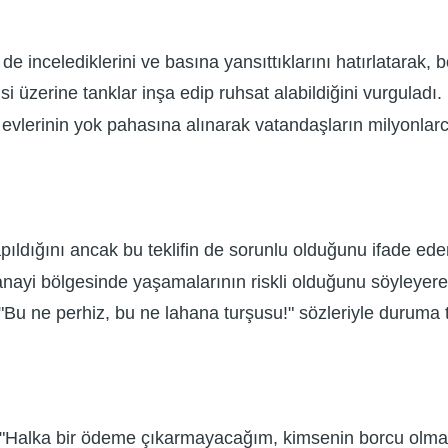
 incelediklerini ve basına yansıttıklarını hatırlatarak, 
i üzerine tanklar inşa edip ruhsat alabildiğini vurguladı.
evlerinin yok pahasına alınarak vatandaşların milyonlarca
apıldığını ancak bu teklifin de sorunlu olduğunu ifade e
sanayi bölgesinde yaşamalarının riskli olduğunu söyleyer
 "Bu ne perhiz, bu ne lahana turşusu!" sözleriyle duruma t
lka bir ödeme çıkarmayacağım, kimsenin borcu olmayaca