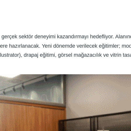
e gerçek sektör deneyimi kazandırmayı hedefliyor. Alanı
iyere hazırlanacak. Yeni dönemde verilecek eğitimler; moda
Illustrator), drapaj eğitimi, görsel mağazacılık ve vitri