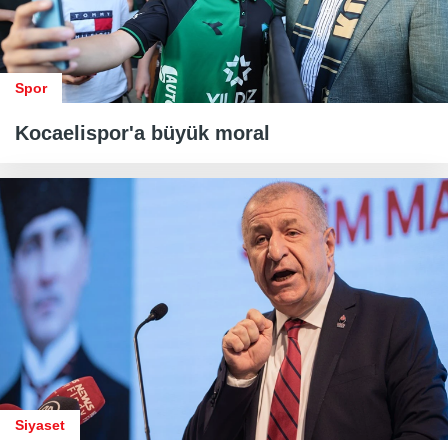
Spor
Kocaelispor'a büyük moral
Siyaset