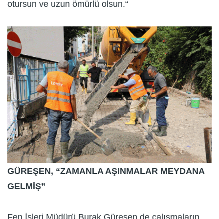
otursun ve uzun ömürlü olsun.“
GÜREŞEN, “ZAMANLA AŞINMALAR MEYDANA
GELMİŞ”
Fen İşleri Müdürü Burak Güreşen de çalışmaların