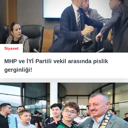
Siyaset
MHP ve İYİ Partili vekil arasında pislik
gerginliği!