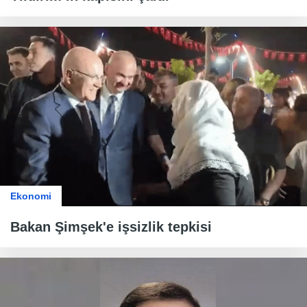
Ekonomi
Bakan Şimşek'e işsizlik tepkisi