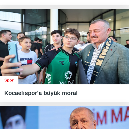
Spor
Kocaelispor'a büyük moral