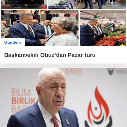
Gündem
Başkanvekili Obuz’dan Pazar turu