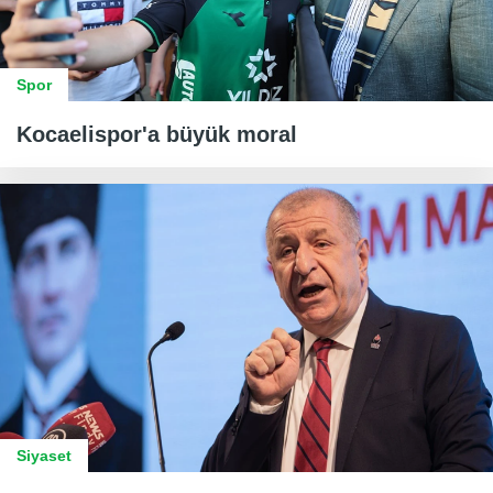
Spor
Kocaelispor'a büyük moral
Siyaset