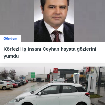
Gündem
Körfezli iş insanı Ceyhan hayata gözlerini
yumdu