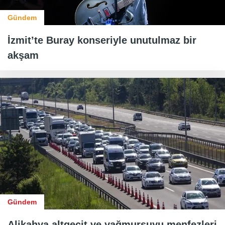
Gündem
İzmit’te Buray konseriyle unutulmaz bir
akşam
Gündem
Alikahya altgeçit ve yağmursuyu menfezleri