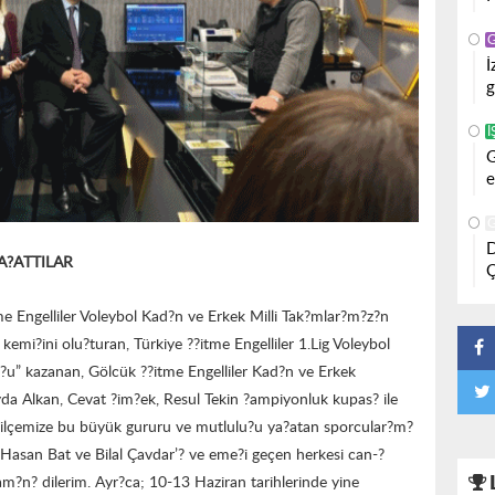
İ
g
İ
G
e
D
A?ATTILAR
Ç
e Engelliler Voleybol Kad?n ve Erkek Milli Tak?mlar?m?z?n
 kemi?ini olu?turan, Türkiye ??itme Engelliler 1.Lig Voleybol
?u” kazanan, Gölcük ??itme Engelliler Kad?n ve Erkek
da Alkan, Cevat ?im?ek, Resul Tekin ?ampiyonluk kupas? ile
le ilçemize bu büyük gururu ve mutlulu?u ya?atan sporcular?m?
 Hasan Bat ve Bilal Çavdar’? ve eme?i geçen herkesi can-?
m?n? dilerim. Ayr?ca; 10-13 Haziran tarihlerinde yine