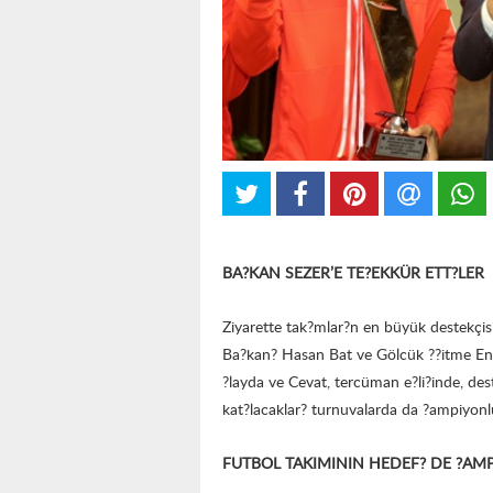
BA?KAN SEZER’E TE?EKKÜR ETT?LER
Ziyarette tak?mlar?n en büyük destekçi
Ba?kan? Hasan Bat ve Gölcük ??itme Eng
?layda ve Cevat, tercüman e?li?inde, des
kat?lacaklar? turnuvalarda da ?ampiyonl
FUTBOL TAKIMININ HEDEF? DE ?AM