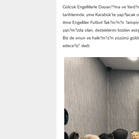
Gölcük Engellilerle Dayan??ma ve Yard
tarihlerinde, yine Karabük’te yap?lacak o
itme Engelliler Futbol Tak?m?n?n ?ampiyo
yan?m?zda olan, desteklerini bizden es
Biz de onun ve halk?m?z?n yüzünü güld
edece?iz” dedi.