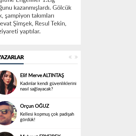
uğunu kazanmışlardı. Gölcük
ek, şampiyon takımları
Cevat Şimşek, Resul Tekin,
iyareti yaptılar.
YAZARLAR
Elif Merve ALTINTAŞ
Kadınlar kendi güvenliklerini
nasıl sağlayacak?
Orçun OĞUZ
Kellesi kopmuş çok padişah
gördük!