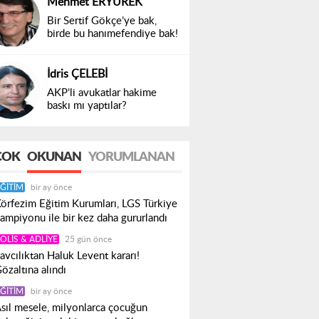
Mehmet ERYÜREK
Bir Sertif Gökçe’ye bak,
birde bu hanımefendiye bak!
İdris ÇELEBİ
AKP’li avukatlar hakime
baskı mı yaptılar?
ÇOK
OKUNAN
YORUMLANAN
ĞITIM
bir ay önce
örfezim Eğitim Kurumları, LGS Türkiye
ampiyonu ile bir kez daha gururlandı
OLIS & ADLIYE
25 gün önce
avcılıktan Haluk Levent kararı!
özaltına alındı
ĞITIM
bir ay önce
sıl mesele, milyonlarca çocuğun