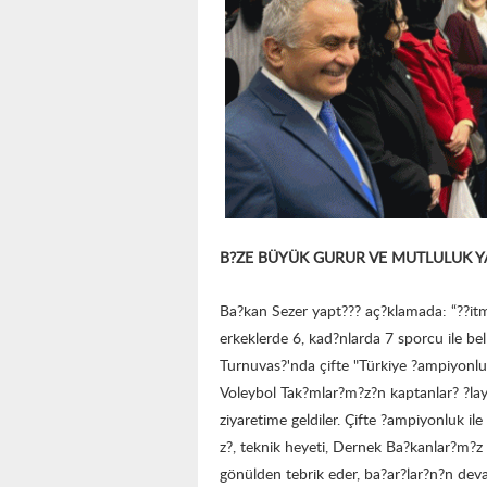
B?ZE BÜYÜK GURUR VE MUTLULUK Y
Ba?kan Sezer yapt??? aç?klamada: “??itm
erkeklerde 6, kad?nlarda 7 sporcu ile bel
Turnuvas?'nda çifte "Türkiye ?ampiyonlu
Voleybol Tak?mlar?m?z?n kaptanlar? ?lay
ziyaretime geldiler. Çifte ?ampiyonluk i
z?, teknik heyeti, Dernek Ba?kanlar?m?z
gönülden tebrik eder, ba?ar?lar?n?n deva