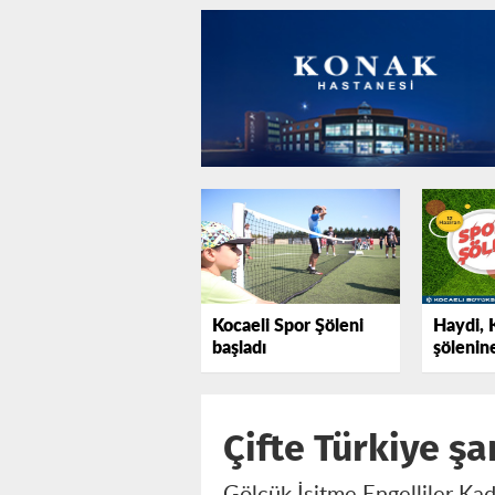
Kocaeli Spor Şöleni
Haydi, 
başladı
şölenin
Çifte Türkiye ş
Gölcük İşitme Engelliler Kad