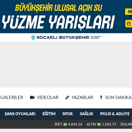
GALERILER
VIDEOLAR
YAZARLAR
SON DAKIKA
ŞANS OYUNLARI
EĞITIM
SPOR
SAĞLIK
POLIS & ADLIYE
BİST
4.854,16
ALTIN
1.043,73
DOLA