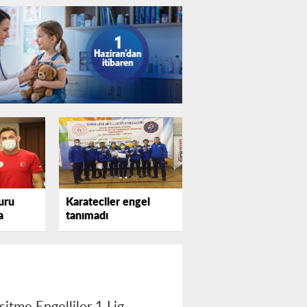
uru
Karateciler engel
a
tanımadı
e
itme Engelliler 1.Lig