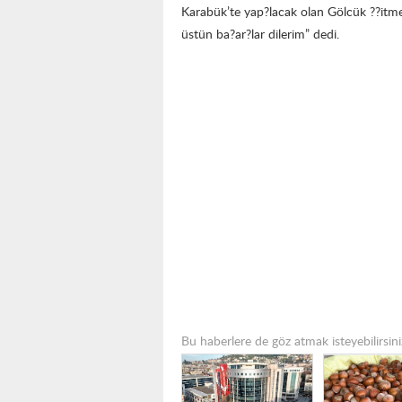
Karabük’te yap?lacak olan Gölcük ??itm
üstün ba?ar?lar dilerim” dedi.
Bu haberlere de göz atmak isteyebilirsini