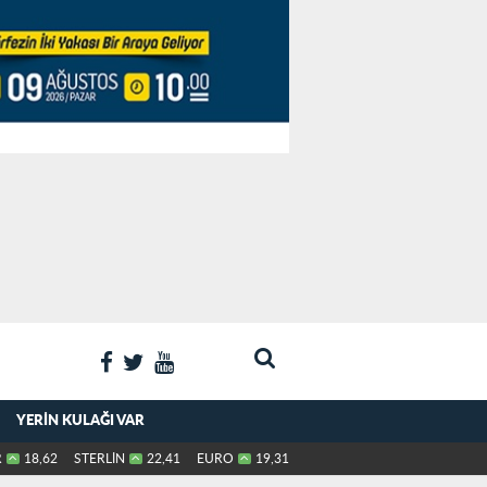
YERIN KULAĞI VAR
R
18,62
STERLİN
22,41
EURO
19,31