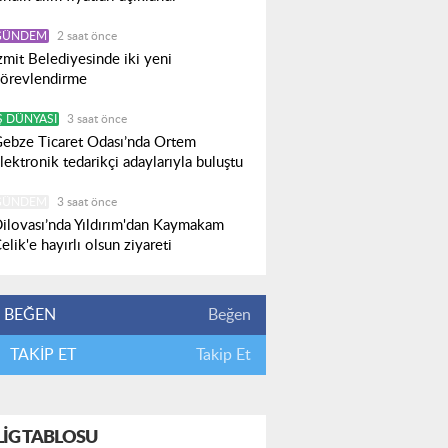
GÜNDEM
2 saat önce
zmit Belediyesinde iki yeni
örevlendirme
Ş DÜNYASI
3 saat önce
ebze Ticaret Odası’nda Ortem
lektronik tedarikçi adaylarıyla buluştu
GÜNDEM
3 saat önce
ilovası’nda Yıldırım'dan Kaymakam
elik'e hayırlı olsun ziyareti
BEĞEN
Beğen
TAKİP ET
Takip Et
LIG TABLOSU