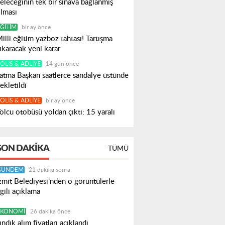
eleceğinin tek bir sınava bağlanmış
lması
ĞITIM
bir ay önce
illi eğitim yazboz tahtası! Tartışma
ıkaracak yeni karar
OLIS & ADLIYE
14 gün önce
atma Başkan saatlerce sandalye üstünde
ekletildi
OLIS & ADLIYE
bir ay önce
olcu otobüsü yoldan çıktı: 15 yaralı
SON DAKIKA
TÜMÜ
GÜNDEM
21 dakika sonra
zmit Belediyesi’nden o görüntülerle
lgili açıklama
EKONOMI
26 dakika önce
ındık alım fiyatları açıklandı