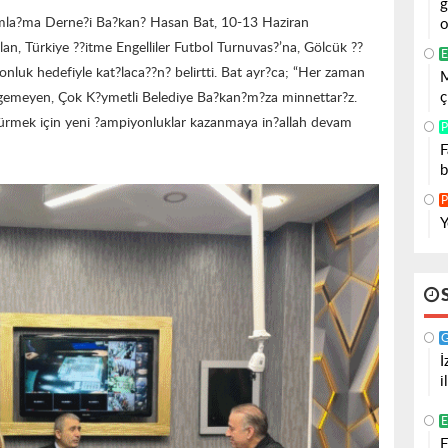
g
?mla?ma Derne?i Ba?kan?
Hasan Bat, 10-13 Haziran
o
lan, Türkiye ??itme Engelliler Futbol Turnuvas?’na, Gölcük ??
E
nluk hedefiyle kat?laca??n? belirtti. Bat ayr?ca; “Her zaman
M
ç
irgemeyen, Çok K?ymetli Belediye Ba?kan?m?za minnettar?z.
ürmek için yeni ?ampiyonluklar kazanmaya in?allah devam
P
F
b
P
Y
İ
i
F