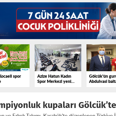
Kocaeli spor
Azize Hatun Kadın
Gölcük’ün gur
e
Spor Merkezi yeni
Abdulvasi balt
yerinde hizmete hazır
ampiyonluk kupaları Gölcük’t
ın ve Erkek Takımı, Karabük’te düzenlenen Türkiye İş