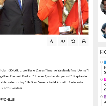
E
K
si olan Gölcük Engellilerle Dayan??ma ve Yard?mla?ma Derne?i
Ş
elliler Derne?i Ba?kan? Hasan Çavdar da yer ald?. Kaptanlar
P
teklerinden dolay? Ba?kan Sezer’e te?ekkür etti. Gelecekte
S
uk sözü verdiler.
G
E
P?YONLUK
A