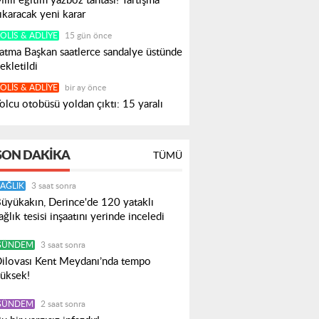
illi eğitim yazboz tahtası! Tartışma
ıkaracak yeni karar
OLIS & ADLIYE
15 gün önce
atma Başkan saatlerce sandalye üstünde
ekletildi
OLIS & ADLIYE
bir ay önce
olcu otobüsü yoldan çıktı: 15 yaralı
SON DAKIKA
TÜMÜ
AĞLIK
3 saat sonra
üyükakın, Derince'de 120 yataklı
ağlık tesisi inşaatını yerinde inceledi
GÜNDEM
3 saat sonra
ilovası Kent Meydanı’nda tempo
üksek!
GÜNDEM
2 saat sonra