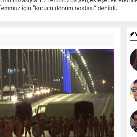
çi’nin imzasıyla 15 Temmuz’da gerçekleşecek etkinlikl
Temmuz için “kurucu dönüm noktası” denildi.