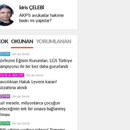
İdris ÇELEBİ
AKP’li avukatlar hakime
baskı mı yaptılar?
ÇOK
OKUNAN
YORUMLANAN
ĞITIM
bir ay önce
örfezim Eğitim Kurumları, LGS Türkiye
ampiyonu ile bir kez daha gururlandı
OLIS & ADLIYE
bir ay önce
avcılıktan Haluk Levent kararı!
özaltına alındı
ĞITIM
bir ay önce
sıl mesele, milyonlarca çocuğun
eleceğinin tek bir sınava bağlanmış
lması
ĞITIM
bir ay önce