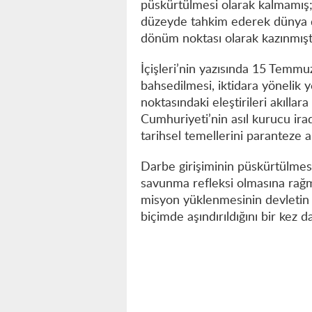
püskürtülmesi olarak kalmamış;
düzeyde tahkim ederek dünya d
dönüm noktası olarak kazınmıştır
İçişleri’nin yazısında 15 Temm
bahsedilmesi, iktidara yönelik y
noktasındaki eleştirileri akıllar
Cumhuriyeti’nin asıl kurucu ira
tarihsel temellerini paranteze a
Darbe girişiminin püskürtülmes
savunma refleksi olmasına rağm
misyon yüklenmesinin devletin re
biçimde aşındırıldığını bir kez 