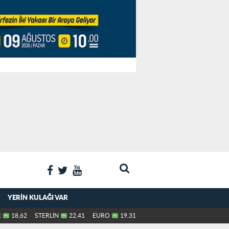
YERIN KULAĞI VAR
R
18,62
STERLİN
22,41
EURO
19,31