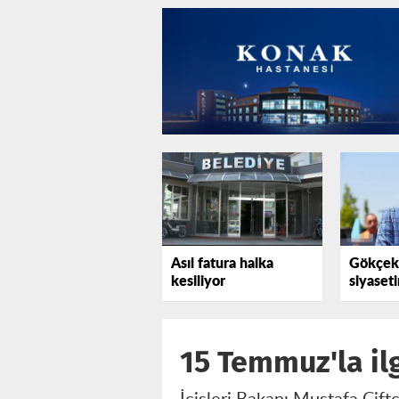
Asıl fatura halka
Gökçek'
kesiliyor
siyaset
elini ç
görün!
15 Temmuz'la ilg