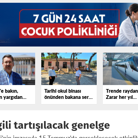
e bakın,
Tarihi okul binası
Trende raydan 
in yargıdan
önünden bakana sert
Zarar her yıl
ekmediğini
tepki gösterdi!
katlanıyor
ili tartışılacak genelge