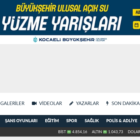
GALERILER
VIDEOLAR
YAZARLAR
SON DAKIKA
ŞANS OYUNLARI
EĞITIM
SPOR
SAĞLIK
POLIS & ADLIYE
BİST
4.854,16
ALTIN
1.043,73
DOLA