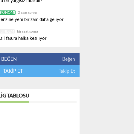
u bir yargısız infazdır!
EKONOMI
2 saat sonra
enzine yeni bir zam daha geliyor
GÜNDEM
bir saat sonra
sıl fatura halka kesiliyor
BEĞEN
Beğen
TAKİP ET
Takip Et
LIG TABLOSU