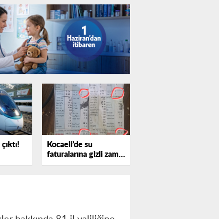
çıktı!
Kocaeli’de su
faturalarına gizli zam
iddiası