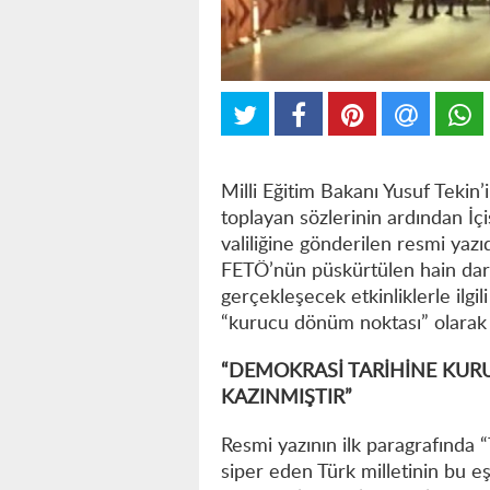
Milli Eğitim Bakanı Yusuf Tekin
toplayan sözlerinin ardından İçiş
valiliğine gönderilen resmi yazı
FETÖ’nün püskürtülen hain dar
gerçekleşecek etkinliklerle ilgi
“kurucu dönüm noktası” olarak n
“DEMOKRASİ TARİHİNE KU
KAZINMIŞTIR”
Resmi yazının ilk paragrafında “
siper eden Türk milletinin bu e