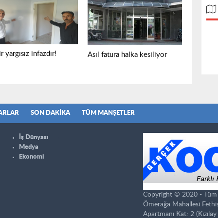
r yargısız infazdır!
Asıl fatura halka kesiliyor
ARLAR
SON DAKIKA
TÜM MANŞETLER
İş Dünyası
Medya
Ekonomi
Copyright © 2020 - Tüm ha
Ömerağa Mahallesi Fethi
Apartmanı Kat: 2 (Kızılay 