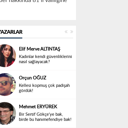
er hakkında 81 il valiliğine
YAZARLAR
Elif Merve ALTINTAŞ
Kadınlar kendi güvenliklerini
nasıl sağlayacak?
Orçun OĞUZ
Kellesi kopmuş çok padişah
gördük!
Mehmet ERYÜREK
Bir Sertif Gökçe’ye bak,
birde bu hanımefendiye bak!