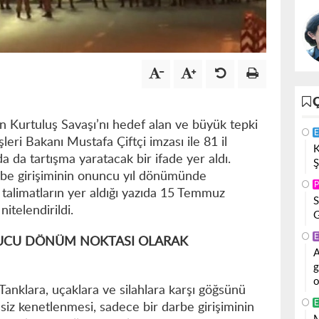
’in Kurtuluş Savaşı’nı hedef alan ve büyük tepki
E
leri Bakanı Mustafa Çiftçi imzası ile 81 il
K
da da tartışma yaratacak bir ifade yer aldı.
Ş
be girişiminin onuncu yıl dönümünde
P
li talimatların yer aldığı yazıda 15 Temmuz
S
itelendirildi.
G
E
RUCU DÖNÜM NOKTASI OLARAK
A
g
o
Tanklara, uçaklara ve silahlara karşı göğsünü
E
şsiz kenetlenmesi, sadece bir darbe girişiminin