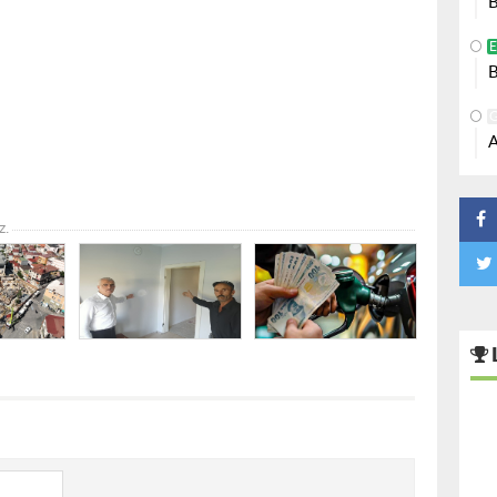
B
B
A
z.