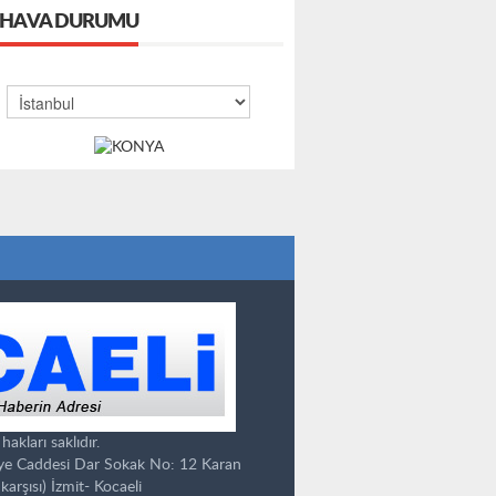
HAVA DURUMU
kları saklıdır.
ye Caddesi Dar Sokak No: 12 Karan
karşısı) İzmit- Kocaeli