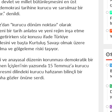
M
 devlet ve millet bütünleşmesini en üst
ç
emokrasi tarihine kurucu ve sarsılmaz bir
P
.” denildi.
F
b
uz’dan "kurucu dönüm noktası" olarak
eni bir tarih anlatısı ve yeni rejim inşa etme
P
Y
a getirirken söz konusu ifade Türkiye
desini ve başta Kurtuluş Savaşı olmak üzere
lma ve gölgeleme riski taşıyor.
i ve anayasal düzenin korunması demokratik bir
S
en İçişleri’nin yazısında 15 Temmuz’a kurucu
B
smi dilindeki kurucu hafızanın bilinçli bir
s
daha gözler önüne serdi.
D
y