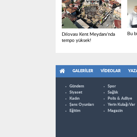
Bu bi
Dilovası Kent Meydanı’nda
tempo yüksek!
GALERILER
VIDEOLAR
YAZ
Gündem
Spor
Siyaset
Sağlık
Kadın
Polis & Adliye
Şans Oyunları
Yerin Kulağı Var
Eğitim
Magazin