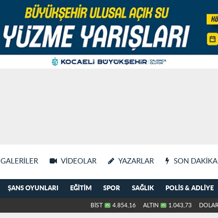
GALERILER
VIDEOLAR
YAZARLAR
SON DAKIKA
ŞANS OYUNLARI
EĞITIM
SPOR
SAĞLIK
POLIS & ADLIYE
BİST
4.854,16
ALTIN
1.043,73
DOLA