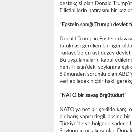
destekçisi olan Donald Trump’ın
Filistinlilerin hatırasını bir kez 
"Epstein sanığı Trump’ı devlet tö
Donald Trump’ın Epstein davası
tutulması gereken bir figür old
Türkiye’de en üst düzey devlet t
Bu uygulamaların kabul edileme
hem Filistin’deki soykırıma eş
ölümünden sorumlu olan ABD’yi
verilebilecek hiçbir haklı gerek
"NATO bir savaş örgütüdür!"
NATO’ya net bir şekilde karşı 
bir barış yapısı değil, aksine bi
Türkiye’de ve bölgede sadece ba
Soykırımın ortakçısı olan Donal