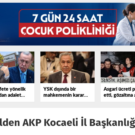
ete yönelik
YSK dışında bir
Asgari ücreti 
dan adalet
mahkemenin karar
etti, gözaltına 
vermesi görülmüş şey
değil
ilden AKP Kocaeli İl Başkanlı