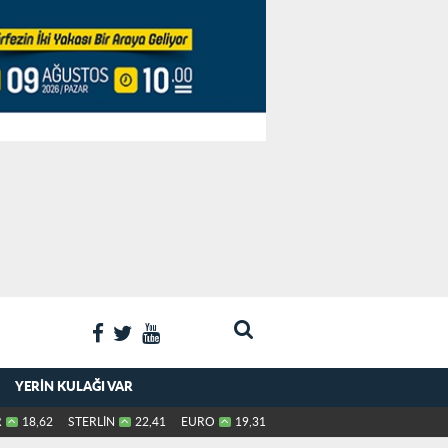
YERIN KULAĞI VAR
R
18,62
STERLİN
22,41
EURO
19,31