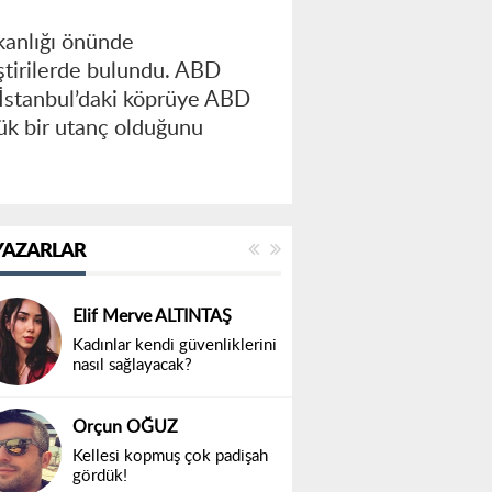
kanlığı önünde
eştirilerde bulundu. ABD
 İstanbul’daki köprüye ABD
yük bir utanç olduğunu
YAZARLAR
Elif Merve ALTINTAŞ
Kadınlar kendi güvenliklerini
nasıl sağlayacak?
Orçun OĞUZ
Kellesi kopmuş çok padişah
gördük!