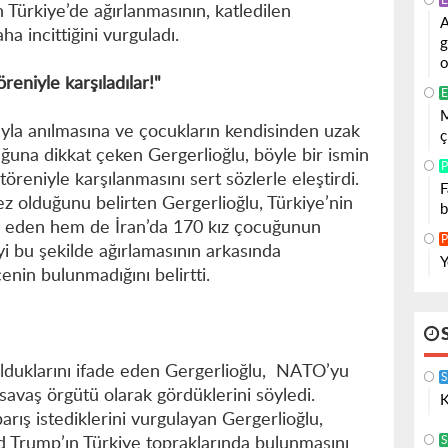
E
 Türkiye’de ağırlanmasının, katledilen
A
daha incittiğini vurguladı.
g
o
reniyle karşıladılar!"
E
M
yla anılmasına ve çocukların kendisinden uzak
ç
uğuna dikkat çeken Gergerlioğlu, böyle bir ismin
P
öreniyle karşılanmasını sert sözlerle eleştirdi.
F
z olduğunu belirten Gergerlioğlu, Türkiye’nin
b
lik eden hem de İran’da 170 kız çocuğunun
P
 bu şekilde ağırlamasının arkasında
Y
çenin bulunmadığını belirtti.
olduklarını ifade eden Gergerlioğlu, NATO’yu
r savaş örgütü olarak gördüklerini söyledi.
K
rış istediklerini vurgulayan Gergerlioğlu,
S
d Trump’ın Türkiye topraklarında bulunmasını