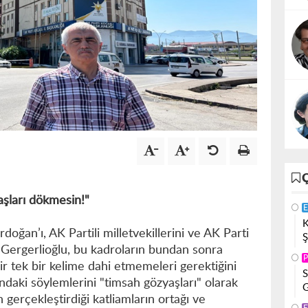
yaşları dökmesin!"
E
K
ğan’ı, AK Partili milletvekillerini ve AK Parti
Ş
en Gergerlioğlu, bu kadroların bundan sonra
P
ir tek bir kelime dahi etmemeleri gerektiğini
S
sundaki söylemlerini "timsah gözyaşları" olarak
G
n gerçekleştirdiği katliamların ortağı ve