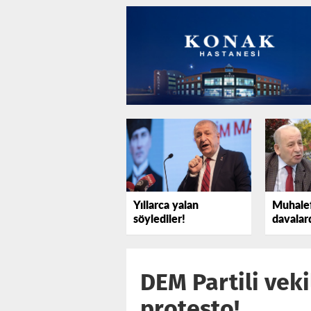
Yıllarca yalan
Muhalef
söylediler!
davalar
çıkmaz
DEM Partili vek
protesto!