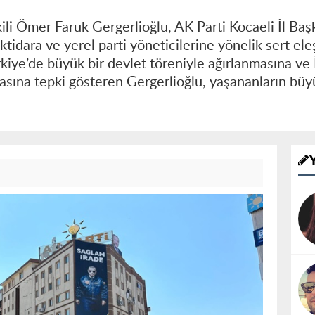
li Ömer Faruk Gergerlioğlu, AK Parti Kocaeli İl Baş
ktidara ve yerel parti yöneticilerine yönelik sert el
kiye’de büyük bir devlet töreniyle ağırlanmasına ve
masına tepki gösteren Gergerlioğlu, yaşananların bü