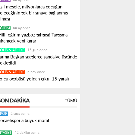
ĞITIM
bir ay önce
sıl mesele, milyonlarca çocuğun
eleceğinin tek bir sınava bağlanmış
lması
ĞITIM
bir ay önce
illi eğitim yazboz tahtası! Tartışma
ıkaracak yeni karar
OLIS & ADLIYE
15 gün önce
atma Başkan saatlerce sandalye üstünde
ekletildi
OLIS & ADLIYE
bir ay önce
olcu otobüsü yoldan çıktı: 15 yaralı
SON DAKIKA
TÜMÜ
SPOR
2 saat sonra
ocaelispor'a büyük moral
IYASET
42 dakika sonra