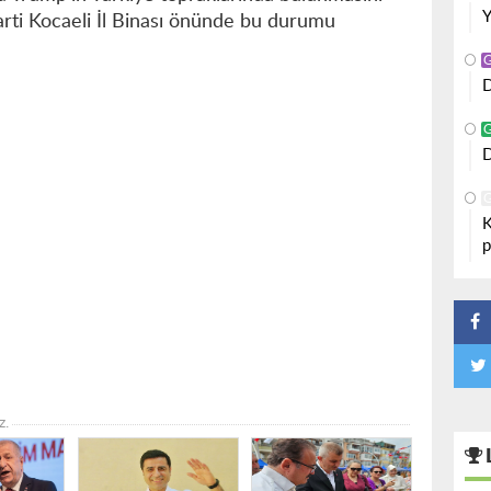
Y
arti Kocaeli İl Binası önünde bu durumu
D
D
K
p
z.