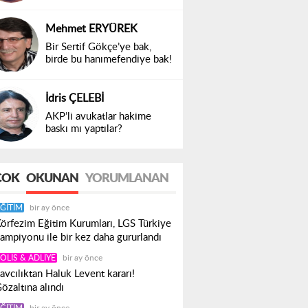
Mehmet ERYÜREK
Bir Sertif Gökçe’ye bak,
birde bu hanımefendiye bak!
İdris ÇELEBİ
AKP’li avukatlar hakime
baskı mı yaptılar?
ÇOK
OKUNAN
YORUMLANAN
ĞITIM
bir ay önce
örfezim Eğitim Kurumları, LGS Türkiye
ampiyonu ile bir kez daha gururlandı
OLIS & ADLIYE
bir ay önce
avcılıktan Haluk Levent kararı!
özaltına alındı