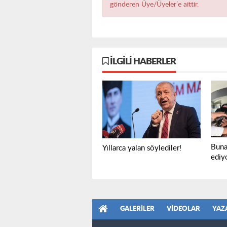
gönderen Üye/Üyeler’e aittir.
İLGILI HABERLER
Buna
Yıllarca yalan söylediler!
ediyo
GALERILER
VIDEOLAR
YAZ