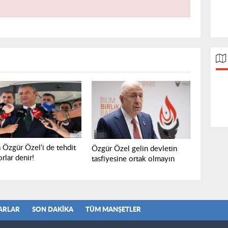
 Özgür Özel'i de tehdit
Özgür Özel gelin devletin
rlar denir!
tasfiyesine ortak olmayın
ARLAR
SON DAKIKA
TÜM MANŞETLER