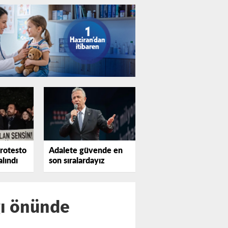
protesto
Adalete güvende en
alındı
son sıralardayız
ğı önünde