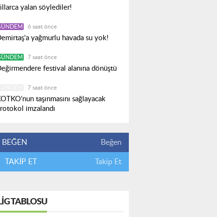
ıllarca yalan söylediler!
GÜNDEM
6 saat önce
emirtaş'a yağmurlu havada su yok!
GÜNDEM
7 saat önce
eğirmendere festival alanına dönüştü
GÜNDEM
7 saat önce
OTKO’nun taşınmasını sağlayacak
rotokol imzalandı
BEĞEN
Beğen
TAKİP ET
Takip Et
LIG TABLOSU