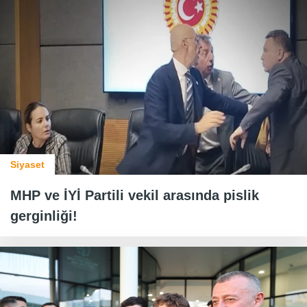
Siyaset
MHP ve İYİ Partili vekil arasında pislik
gerginliği!