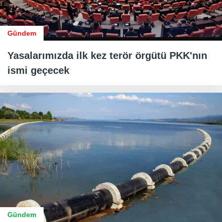
Gündem
Yasalarımızda ilk kez terör örgütü PKK'nın
ismi geçecek
Gündem