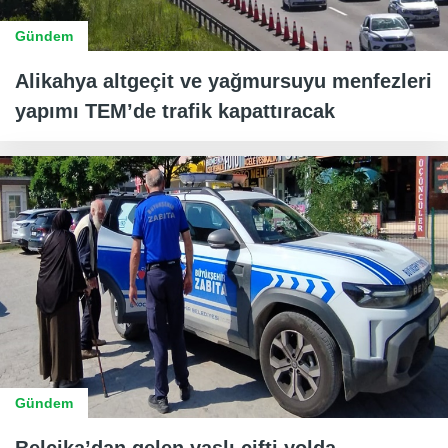
Gündem
Alikahya altgeçit ve yağmursuyu menfezleri
yapımı TEM’de trafik kapattıracak
Gündem
Belçika’dan gelen yaşlı çifti yolda