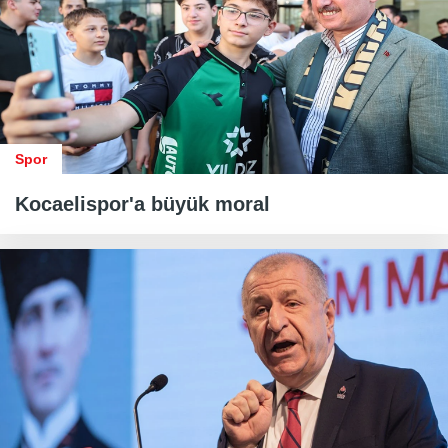
Spor
Kocaelispor'a büyük moral