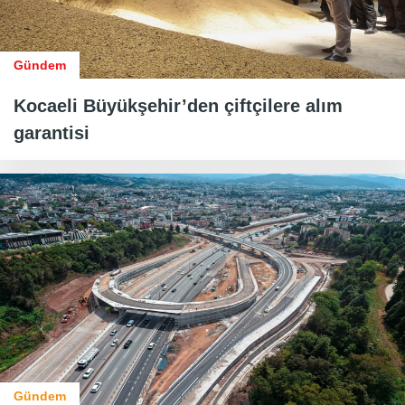
Gündem
Kocaeli Büyükşehir’den çiftçilere alım
garantisi
Gündem