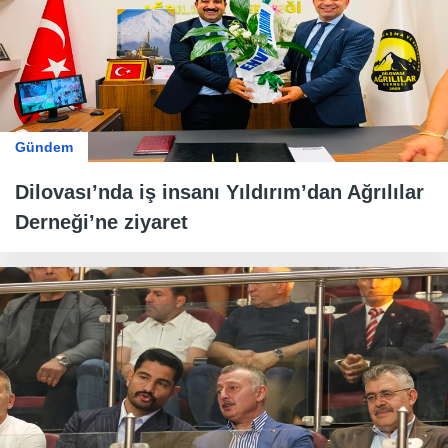
Gündem
Dilovası’nda iş insanı Yıldırım’dan Ağrılılar
Derneği’ne ziyaret