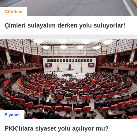
Gündem
Çimleri sulayalım derken yolu suluyorlar!
Siyaset
PKK'lılara siyaset yolu açılıyor mu?