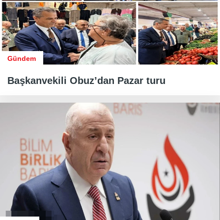
Gündem
Başkanvekili Obuz’dan Pazar turu