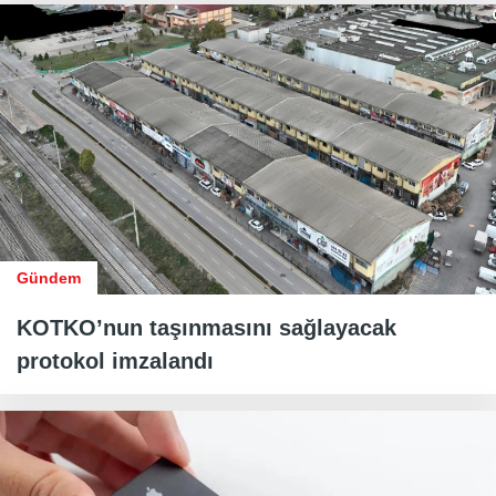
Gündem
KOTKO’nun taşınmasını sağlayacak
protokol imzalandı