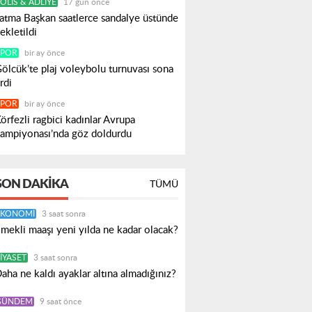
OLIS & ADLIYE
17 gün önce
atma Başkan saatlerce sandalye üstünde
ekletildi
SPOR
bir ay önce
ölcük’te plaj voleybolu turnuvası sona
rdi
SPOR
bir ay önce
örfezli ragbici kadınlar Avrupa
ampiyonası’nda göz doldurdu
SON DAKIKA
TÜMÜ
EKONOMI
3 saat sonra
mekli maaşı yeni yılda ne kadar olacak?
IYASET
3 saat sonra
aha ne kaldı ayaklar altına almadığınız?
GÜNDEM
9 saat önce