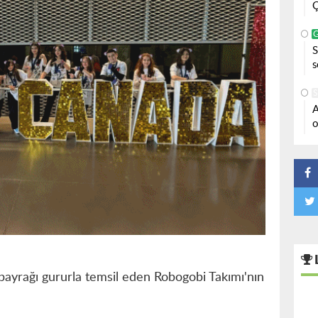
Ç
S
s
S
A
o
ı bayrağı gururla temsil eden Robogobi Takımı'nın