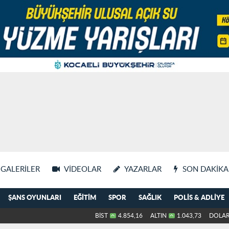
GALERILER
VIDEOLAR
YAZARLAR
SON DAKIKA
ŞANS OYUNLARI
EĞITIM
SPOR
SAĞLIK
POLIS & ADLIYE
BİST
4.854,16
ALTIN
1.043,73
DOLA