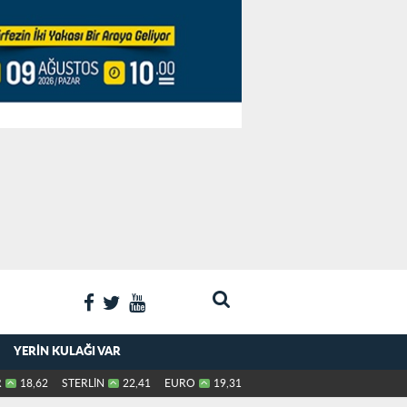
YERIN KULAĞI VAR
R
18,62
STERLİN
22,41
EURO
19,31