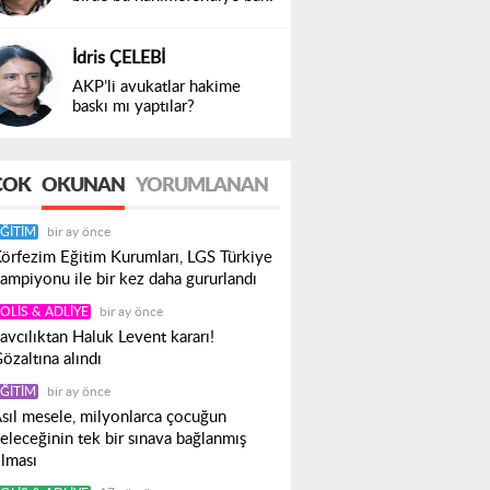
İdris ÇELEBİ
AKP’li avukatlar hakime
baskı mı yaptılar?
ÇOK
OKUNAN
YORUMLANAN
ĞITIM
bir ay önce
örfezim Eğitim Kurumları, LGS Türkiye
ampiyonu ile bir kez daha gururlandı
OLIS & ADLIYE
bir ay önce
avcılıktan Haluk Levent kararı!
özaltına alındı
ĞITIM
bir ay önce
sıl mesele, milyonlarca çocuğun
eleceğinin tek bir sınava bağlanmış
lması