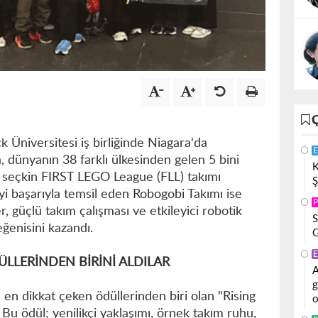
 Üniversitesi iş birliğinde Niagara'da
E
, dünyanın 38 farklı ülkesinden gelen 5 bini
K
98 seçkin FIRST LEGO League (FLL) takımı
Ş
'yi başarıyla temsil eden Robogobi Takımı ise
P
r, güçlü takım çalışması ve etkileyici robotik
S
ğenisini kazandı.
G
E
ÜLLERİNDEN BİRİNİ ALDILAR
A
g
 en dikkat çeken ödüllerinden biri olan "Rising
o
 Bu ödül; yenilikçi yaklaşımı, örnek takım ruhu,