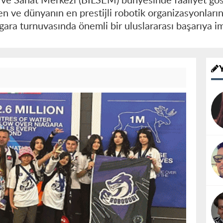
 ve Sanat Merkezi (BİLSEM) bünyesinde faaliyet gö
 ve dünyanın en prestijli robotik organizasyonların
ra turnuvasında önemli bir uluslararası başarıya im