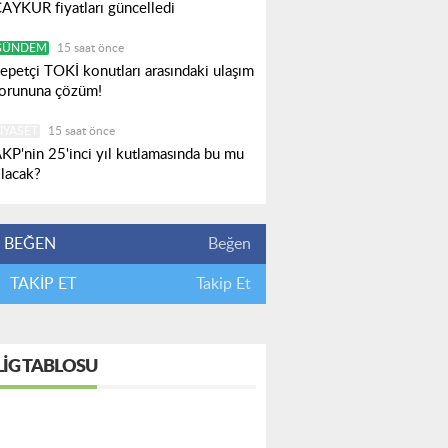
AYKUR fiyatları güncelledi
GÜNDEM
15 saat önce
epetçi TOKİ konutları arasındaki ulaşım
orununa çözüm!
IYASET
15 saat önce
KP'nin 25'inci yıl kutlamasında bu mu
lacak?
BEĞEN
Beğen
TAKİP ET
Takip Et
LIG TABLOSU