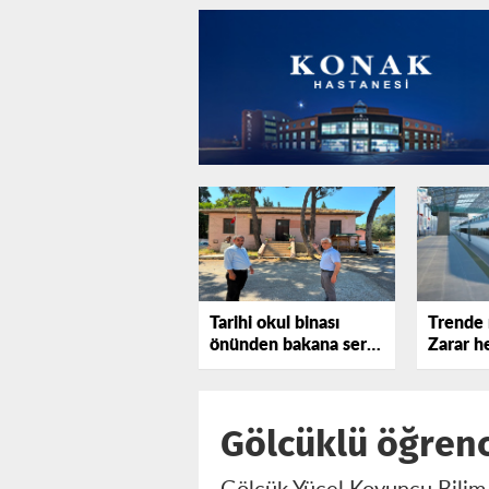
Tarihi okul binası
Trende 
önünden bakana sert
Zarar he
tepki gösterdi!
katlanı
Gölcüklü öğrenc