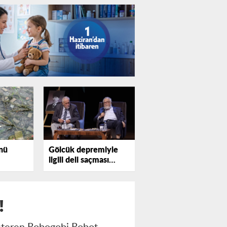
nü
Gölcük depremiyle
ilgili deli saçması
sözler profesörü
kızdırdı
!