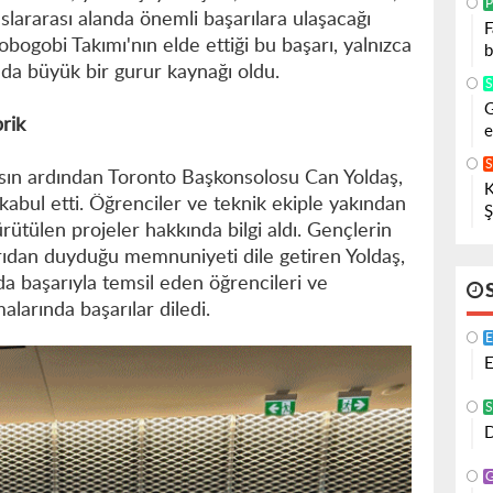
P
slararası alanda önemli başarılara ulaşacağı
F
obogobi Takımı'nın elde ettiği bu başarı, yalnızca
b
a da büyük bir gurur kaynağı oldu.
G
rik
e
sın ardından Toronto Başkonsolosu Can Yoldaş,
K
abul etti. Öğrenciler ve teknik ekiple yakından
Ş
rütülen projeler hakkında bilgi aldı. Gençlerin
ıdan duyduğu memnuniyeti dile getiren Yoldaş,
da başarıyla temsil eden öğrencileri ve
alarında başarılar diledi.
E
S
D