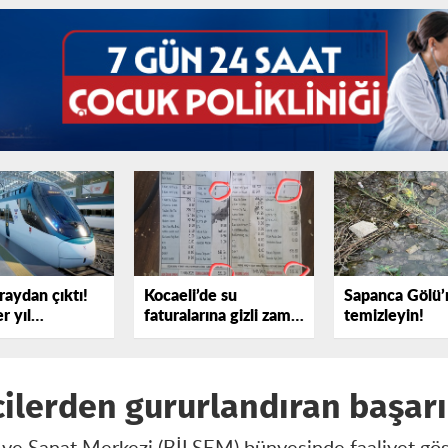
raydan çıktı!
Kocaeli’de su
Sapanca Gölü’
r yıl
faturalarına gizli zam
temizleyin!
yor
iddiası
ilerden gururlandıran başarı