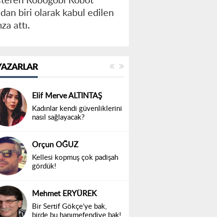
steren Robogobi Robot
dan biri olarak kabul edilen
za attı.
YAZARLAR
Elif Merve ALTINTAŞ
Kadınlar kendi güvenliklerini
nasıl sağlayacak?
Orçun OĞUZ
Kellesi kopmuş çok padişah
gördük!
Mehmet ERYÜREK
Bir Sertif Gökçe’ye bak,
birde bu hanımefendiye bak!