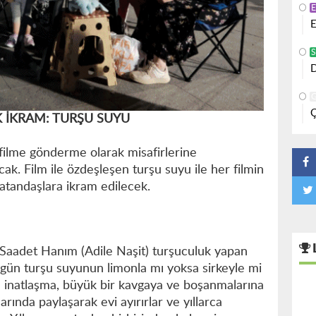
E
S
D
Ç
 İKRAM: TURŞU SUYU
 filme gönderme olarak misafirlerine
k. Film ile özdeşleşen turşu suyu ile her filmin
atandaşlara ikram edilecek.
Saadet Hanım (Adile Naşit) turşuculuk yapan
Bir gün turşu suyunun limonla mı yoksa sirkeyle mi
 inatlaşma, büyük bir kavgaya ve boşanmalarına
arında paylaşarak evi ayırırlar ve yıllarca