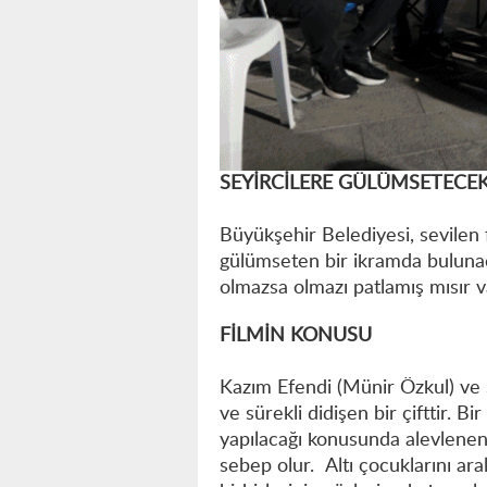
SEYİRCİLERE GÜLÜMSETECEK
Büyükşehir Belediyesi, sevilen
gülümseten bir ikramda bulunaca
olmazsa olmazı patlamış mısır v
FİLMİN KONUSU
Kazım Efendi (Münir Özkul) ve 
ve sürekli didişen bir çifttir. 
yapılacağı konusunda alevlenen
sebep olur. Altı çocuklarını aral