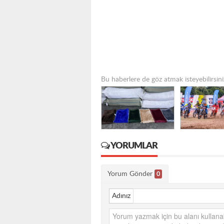
Bu haberlere de göz atmak isteyebilirsini
YORUMLAR
Yorum Gönder
0
Adınız