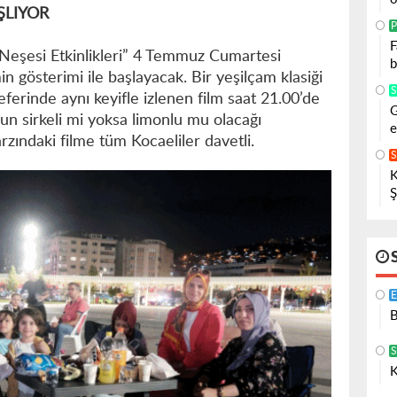
ŞLIYOR
P
F
 Neşesi Etkinlikleri” 4 Temmuz Cumartesi
b
in gösterimi ile başlayacak. Bir yeşilçam klasiği
eferinde aynı keyifle izlenen film saat 21.00’de
G
un sirkeli mi yoksa limonlu mu olacağı
e
zındaki filme tüm Kocaeliler davetli.
K
Ş
B
K