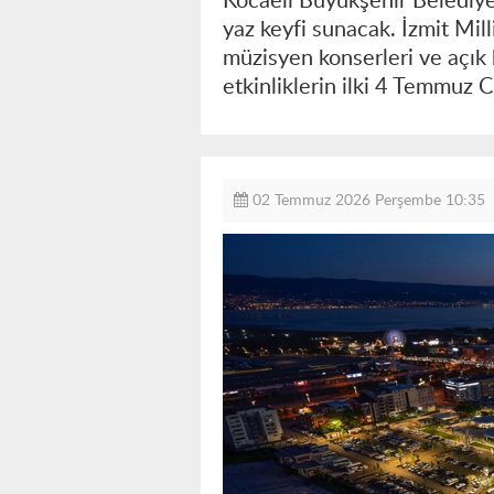
Kocaeli Büyükşehir Belediyes
yaz keyfi sunacak. İzmit Mill
müzisyen konserleri ve açık 
etkinliklerin ilki 4 Temmuz 
02 Temmuz 2026 Perşembe 10:35