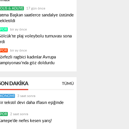
OLIS & ADLIYE
17 gün önce
atma Başkan saatlerce sandalye üstünde
ekletildi
SPOR
bir ay önce
ölcük’te plaj voleybolu turnuvası sona
rdi
SPOR
bir ay önce
örfezli ragbici kadınlar Avrupa
ampiyonası’nda göz doldurdu
SON DAKIKA
TÜMÜ
EKONOMI
3 saat sonra
ir tekstil devi daha iflasın eşiğinde
SPOR
2 saat sonra
artepe’de nefes kesen yarış!