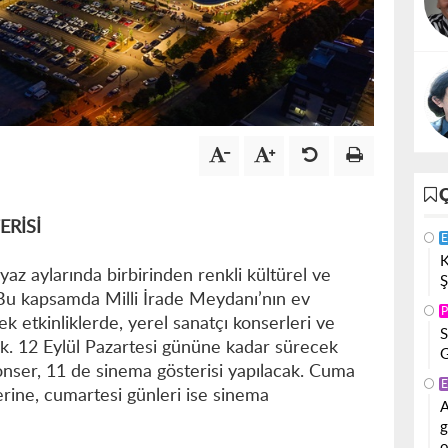
ERİSİ
E
K
yaz aylarında birbirinden renkli kültürel ve
Ş
. Bu kapsamda Milli İrade Meydanı’nın ev
P
k etkinliklerde, yerel sanatçı konserleri ve
S
k. 12 Eylül Pazartesi gününe kadar sürecek
G
nser, 11 de sinema gösterisi yapılacak. Cuma
E
rine, cumartesi günleri ise sinema
A
g
o