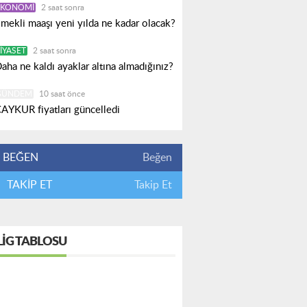
EKONOMI
2 saat sonra
mekli maaşı yeni yılda ne kadar olacak?
IYASET
2 saat sonra
aha ne kaldı ayaklar altına almadığınız?
GÜNDEM
10 saat önce
AYKUR fiyatları güncelledi
BEĞEN
Beğen
TAKİP ET
Takip Et
LIG TABLOSU