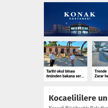
Tarihi okul binası
Trende 
önünden bakana sert
Zarar he
tepki gösterdi!
katlanı
Kocaelililere un