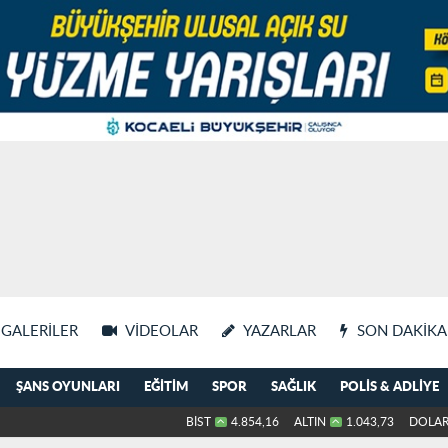
GALERILER
VIDEOLAR
YAZARLAR
SON DAKIKA
ŞANS OYUNLARI
EĞITIM
SPOR
SAĞLIK
POLIS & ADLIYE
BİST
4.854,16
ALTIN
1.043,73
DOLA