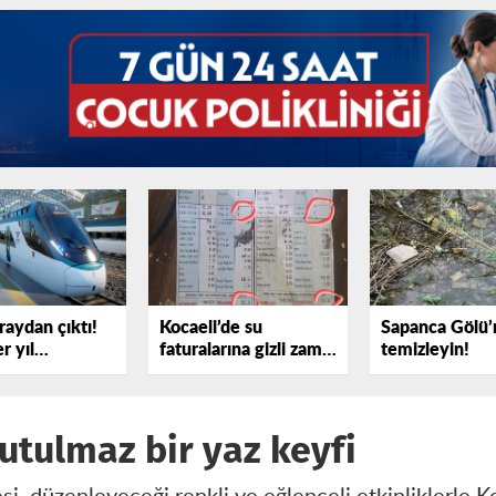
raydan çıktı!
Kocaeli’de su
Sapanca Gölü’
r yıl
faturalarına gizli zam
temizleyin!
yor
iddiası
utulmaz bir yaz keyfi