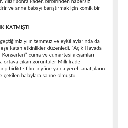
r. Yıllar sonra kader, birbirinden habersiz
irir ve anne babayı barıştırmak için komik bir
NK KATMIŞTI
geçtiğimiz yılın temmuz ve eylül aylarında da
eşe katan etkinlikler düzenledi. “Açık Havada
ı Konserleri” cuma ve cumartesi akşamları
ş, ortaya çıkan görüntüler Milli İrade
p birlikte film keyfine ya da yerel sanatçıların
de çekilen halaylara sahne olmuştu.