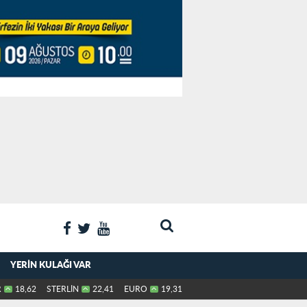
YERIN KULAĞI VAR
R
18,62
STERLİN
22,41
EURO
19,31