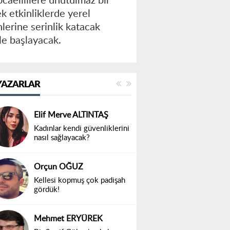
caelililere unutulmaz bir
k etkinliklerde yerel
lerine serinlik katacak
ile başlayacak.
YAZARLAR
Elif Merve ALTINTAŞ
Kadınlar kendi güvenliklerini
nasıl sağlayacak?
Orçun OĞUZ
Kellesi kopmuş çok padişah
gördük!
Mehmet ERYÜREK