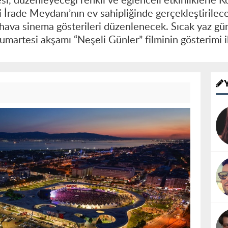
i, düzenleyeceği renkli ve eğlenceli etkinliklerle Ko
i İrade Meydanı’nın ev sahipliğinde gerçekleştirilece
hava sinema gösterileri düzenlenecek. Sıcak yaz gün
Cumartesi akşamı “Neşeli Günler” filminin gösterimi 