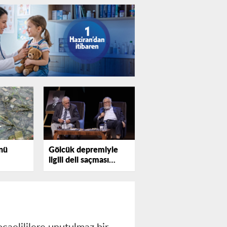
nü
Gölcük depremiyle
ilgili deli saçması
sözler profesörü
kızdırdı