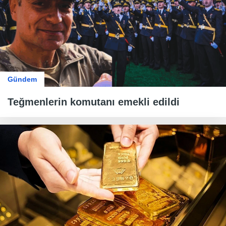
Gündem
Teğmenlerin komutanı emekli edildi