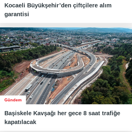
Kocaeli Büyükşehir’den çiftçilere alım
garantisi
Gündem
Başiskele Kavşağı her gece 8 saat trafiğe
kapatılacak