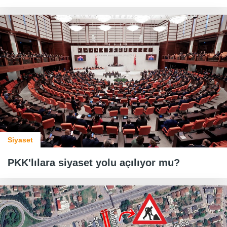
Siyaset
PKK'lılara siyaset yolu açılıyor mu?