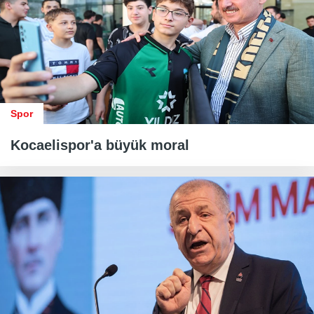
Spor
Kocaelispor'a büyük moral