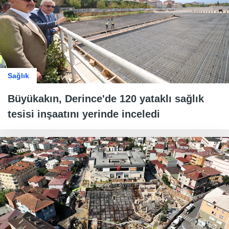
Sağlık
Büyükakın, Derince'de 120 yataklı sağlık
tesisi inşaatını yerinde inceledi