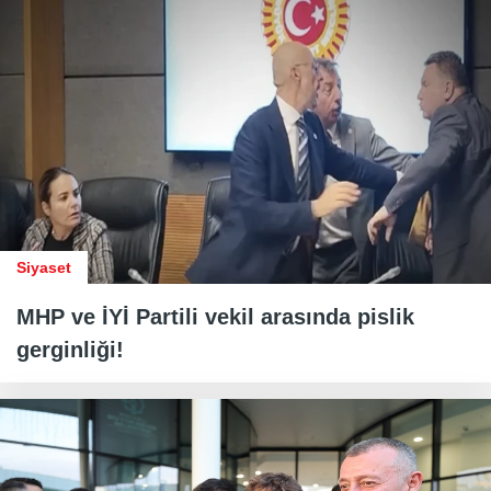
Siyaset
MHP ve İYİ Partili vekil arasında pislik
gerginliği!