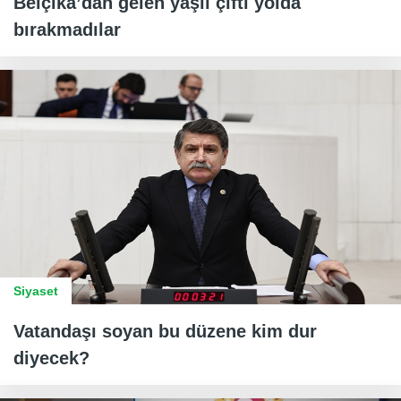
Belçika’dan gelen yaşlı çifti yolda
bırakmadılar
Siyaset
Vatandaşı soyan bu düzene kim dur
diyecek?