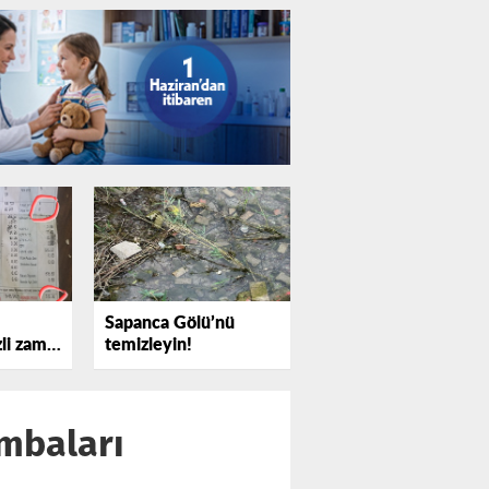
Sapanca Gölü’nü
zli zam
temizleyin!
mbaları