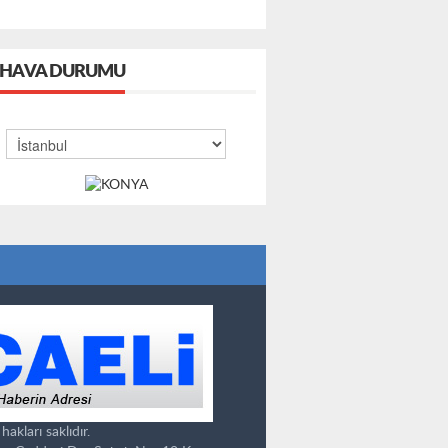
HAVA DURUMU
kları saklıdır.