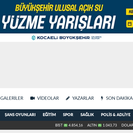
GALERILER
VIDEOLAR
YAZARLAR
SON DAKIKA
ŞANS OYUNLARI
EĞITIM
SPOR
SAĞLIK
POLIS & ADLIYE
BİST
4.854,16
ALTIN
1.043,73
DOLA