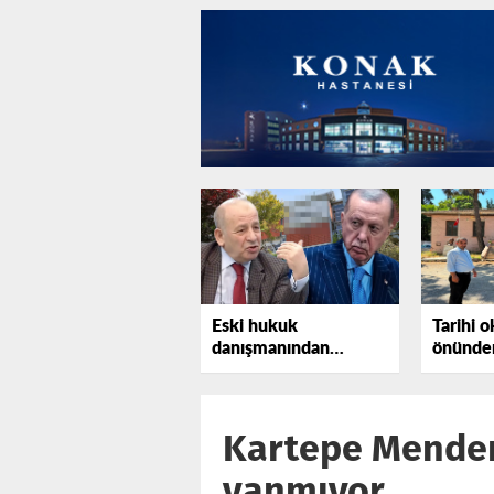
Eski hukuk
Tarihi o
danışmanından
önünden
Erdoğan'a bir uyarı
tepki gö
daha
Kartepe Mender
yanmıyor