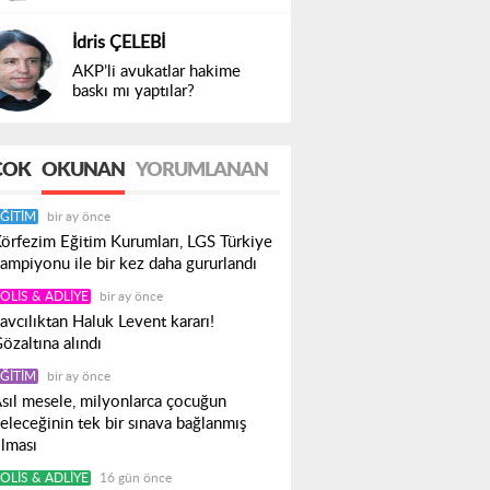
İdris ÇELEBİ
AKP’li avukatlar hakime
baskı mı yaptılar?
ÇOK
OKUNAN
YORUMLANAN
ĞITIM
bir ay önce
örfezim Eğitim Kurumları, LGS Türkiye
ampiyonu ile bir kez daha gururlandı
OLIS & ADLIYE
bir ay önce
avcılıktan Haluk Levent kararı!
özaltına alındı
ĞITIM
bir ay önce
sıl mesele, milyonlarca çocuğun
eleceğinin tek bir sınava bağlanmış
lması
OLIS & ADLIYE
16 gün önce