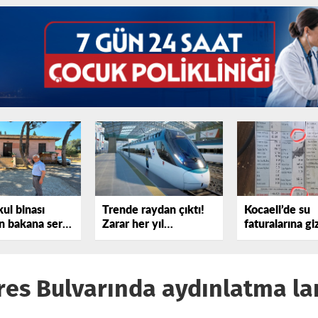
kul binası
Trende raydan çıktı!
Kocaeli’de su
 bakana sert
Zarar her yıl
faturalarına gi
sterdi!
katlanıyor
iddiası
es Bulvarında aydınlatma la