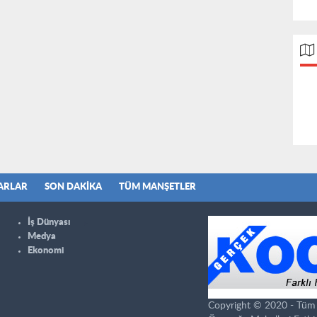
ARLAR
SON DAKIKA
TÜM MANŞETLER
İş Dünyası
Medya
Ekonomi
Copyright © 2020 - Tüm ha