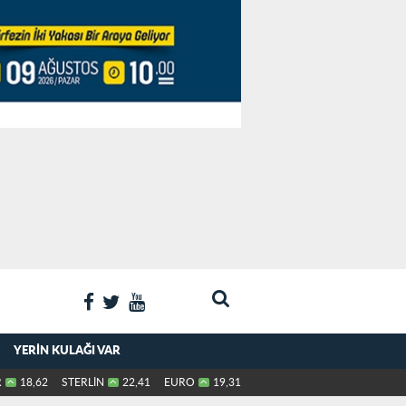
YERIN KULAĞI VAR
R
18,62
STERLİN
22,41
EURO
19,31