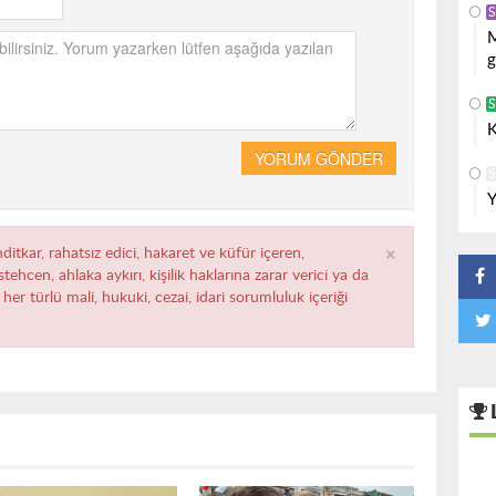
S
M
g
K
YORUM GÖNDER
S
Y
×
ditkar, rahatsız edici, hakaret ve küfür içeren,
ehcen, ahlaka aykırı, kişilik haklarına zarar verici ya da
her türlü mali, hukuki, cezai, idari sorumluluk içeriği