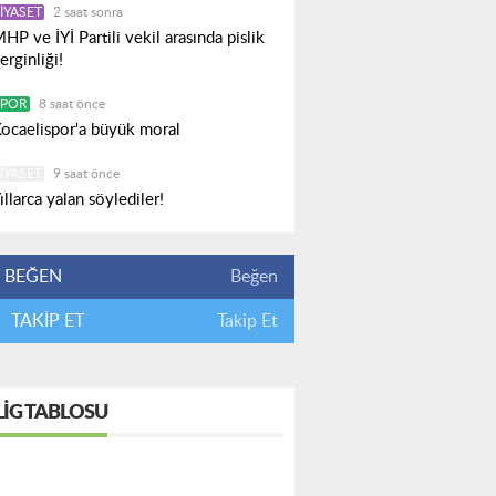
IYASET
2 saat sonra
HP ve İYİ Partili vekil arasında pislik
erginliği!
SPOR
8 saat önce
ocaelispor'a büyük moral
IYASET
9 saat önce
ıllarca yalan söylediler!
BEĞEN
Beğen
TAKİP ET
Takip Et
LIG TABLOSU