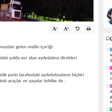
umuzdan gelen mailin içeriği:
E
K
aki yolda yer alan aydınlatma direkleri
Ş
P
S
lik parkı tarafındaki aydınlatmaların hiçbiri
G
eki araçlar ve yayalar tehlike de .
E
A
g
o
P