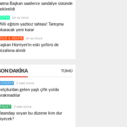
atma Başkan saatlerce sandalye üstünde
ekletildi
ĞITIM
bir ay önce
illi eğitim yazboz tahtası! Tartışma
ıkaracak yeni karar
OLIS & ADLIYE
bir ay önce
aşkan Hürriyet’in eski şoförü de
özaltına alındı
SON DAKIKA
TÜMÜ
GÜNDEM
2 saat sonra
elçika’dan gelen yaşlı çifti yolda
ırakmadılar
IYASET
3 saat sonra
atandaşı soyan bu düzene kim dur
iyecek?