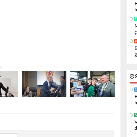
F
b
E
M
ç
P
B
g
z.
B
b
S
V
d