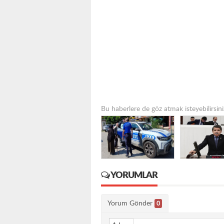
Bu haberlere de göz atmak isteyebilirsini
YORUMLAR
Yorum Gönder
0