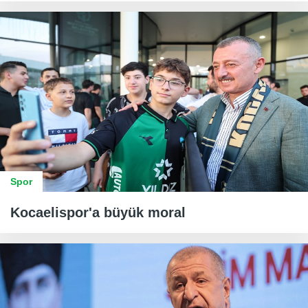
Spor
Kocaelispor'a büyük moral