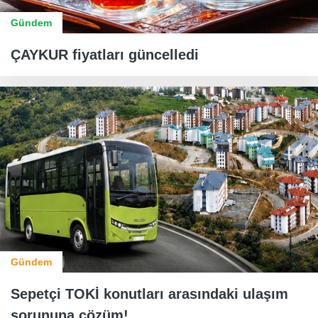
Gündem
ÇAYKUR fiyatları güncelledi
Gündem
Sepetçi TOKİ konutları arasındaki ulaşım
sorununa çözüm!