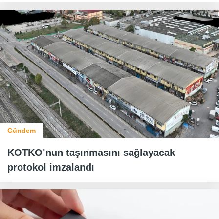
Gündem
KOTKO’nun taşınmasını sağlayacak
protokol imzalandı