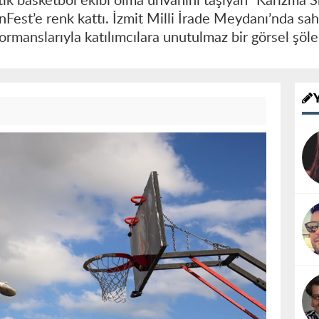
atik basketbol ekibi olma unvanını taşıyan “Karizma
nFest’e renk kattı. İzmit Milli İrade Meydanı’nda sah
rmanslarıyla katılımcılara unutulmaz bir görsel şöle