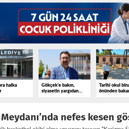
ura halka
Gökçek'e bakın,
Tarihi okul bin
r
siyasetin yargıdan
önünden bakan
elini çekmediğini
tepki gösterdi
görün!
de Meydanı’nda nefes kesen gö