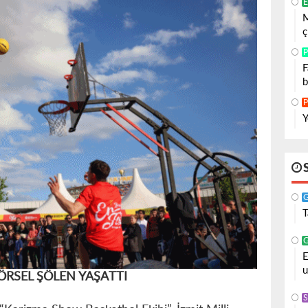
E
M
ç
P
F
b
P
Y
T
E
u
ÖRSEL ŞÖLEN YAŞATTI
S