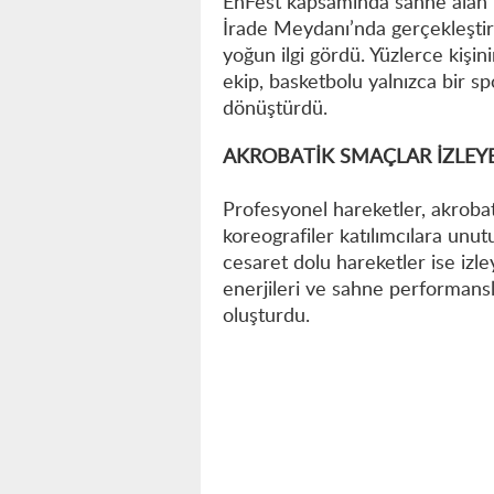
EnFest kapsamında sahne alan “
İrade Meydanı’nda gerçekleştird
yoğun ilgi gördü. Yüzlerce kişin
ekip, basketbolu yalnızca bir sp
dönüştürdü.
AKROBATİK SMAÇLAR İZLEY
Profesyonel hareketler, akroba
koreografiler katılımcılara unu
cesaret dolu hareketler ise izle
enerjileri ve sahne performans
oluşturdu.