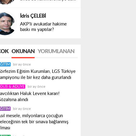
İdris ÇELEBİ
AKP’li avukatlar hakime
baskı mı yaptılar?
ÇOK
OKUNAN
YORUMLANAN
ĞITIM
bir ay önce
örfezim Eğitim Kurumları, LGS Türkiye
ampiyonu ile bir kez daha gururlandı
OLIS & ADLIYE
bir ay önce
avcılıktan Haluk Levent kararı!
özaltına alındı
ĞITIM
bir ay önce
sıl mesele, milyonlarca çocuğun
eleceğinin tek bir sınava bağlanmış
lması