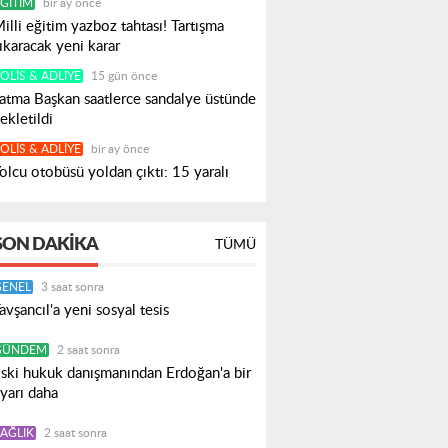
ĞITIM
bir ay önce
illi eğitim yazboz tahtası! Tartışma
ıkaracak yeni karar
OLIS & ADLIYE
15 gün önce
atma Başkan saatlerce sandalye üstünde
ekletildi
OLIS & ADLIYE
bir ay önce
olcu otobüsü yoldan çıktı: 15 yaralı
SON DAKIKA
TÜMÜ
GENEL
3 saat sonra
avşancıl'a yeni sosyal tesis
GÜNDEM
2 saat sonra
ski hukuk danışmanından Erdoğan'a bir
yarı daha
AĞLIK
2 saat sonra