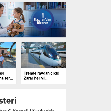
ası
Trende raydan çıktı!
a sert
Zarar her yıl
!
katlanıyor
steri