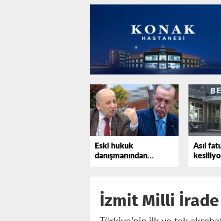
Eski hukuk
Asıl fat
danışmanından
kesiliyo
Erdoğan'a bir uyarı
daha
İzmit Milli İra