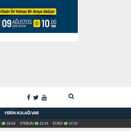
YERIN KULAĞI VAR
R
18,62
STERLİN
22,41
EURO
19,31