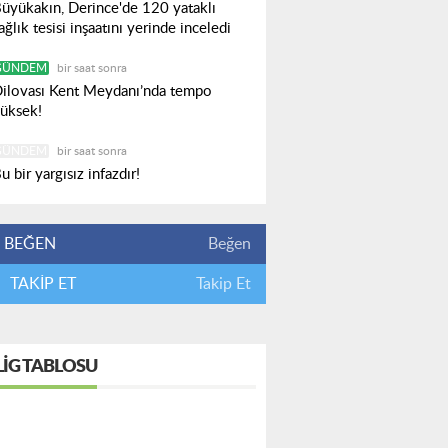
üyükakın, Derince'de 120 yataklı
ağlık tesisi inşaatını yerinde inceledi
GÜNDEM
bir saat sonra
ilovası Kent Meydanı’nda tempo
üksek!
GÜNDEM
bir saat sonra
u bir yargısız infazdır!
BEĞEN
Beğen
TAKİP ET
Takip Et
LIG TABLOSU