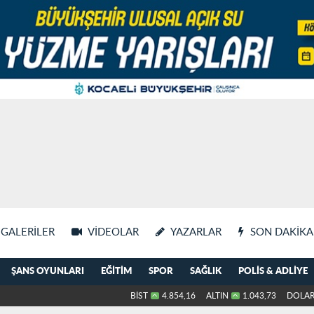
GALERILER
VIDEOLAR
YAZARLAR
SON DAKIKA
ŞANS OYUNLARI
EĞITIM
SPOR
SAĞLIK
POLIS & ADLIYE
BİST
4.854,16
ALTIN
1.043,73
DOLA