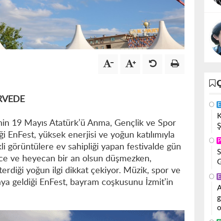
RVEDE
E
K
nin 19 Mayıs Atatürk’ü Anma, Gençlik ve Spor
Ş
 EnFest, yüksek enerjisi ve yoğun katılımıyla
P
li görüntülere ev sahipliği yapan festivalde gün
S
ence ve heyecan bir an olsun düşmezken,
G
sterdiği yoğun ilgi dikkat çekiyor. Müzik, spor ve
E
aya geldiği EnFest, bayram coşkusunu İzmit’in
A
g
o