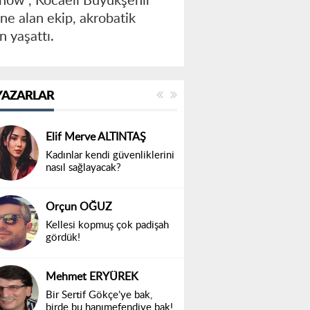
 Show”, Kocaeli Büyükşehir
ne alan ekip, akrobatik
n yaşattı.
YAZARLAR
Elif Merve ALTINTAŞ
Kadınlar kendi güvenliklerini
nasıl sağlayacak?
Orçun OĞUZ
Kellesi kopmuş çok padişah
gördük!
Mehmet ERYÜREK
Bir Sertif Gökçe’ye bak,
birde bu hanımefendiye bak!