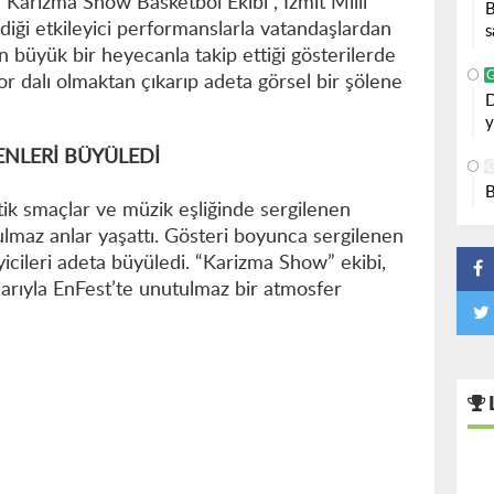
Karizma Show Basketbol Ekibi”, İzmit Milli
B
iği etkileyici performanslarla vatandaşlardan
s
in büyük bir heyecanla takip ettiği gösterilerde
or dalı olmaktan çıkarıp adeta görsel bir şölene
D
y
ENLERİ BÜYÜLEDİ
B
tik smaçlar ve müzik eşliğinde sergilenen
tulmaz anlar yaşattı. Gösteri boyunca sergilenen
yicileri adeta büyüledi. “Karizma Show” ekibi,
larıyla EnFest’te unutulmaz bir atmosfer