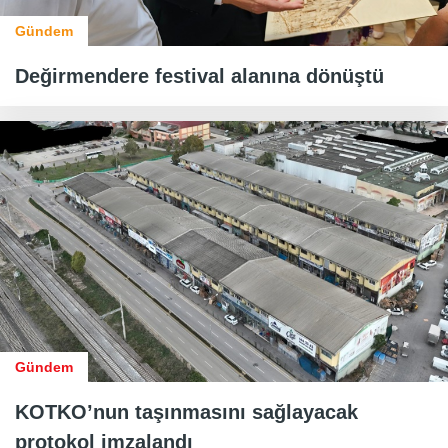
Gündem
Değirmendere festival alanına dönüştü
Gündem
KOTKO’nun taşınmasını sağlayacak
protokol imzalandı