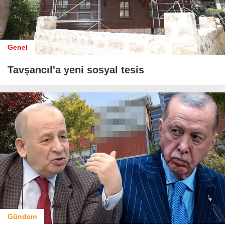
Genel
Tavşancıl'a yeni sosyal tesis
Gündem