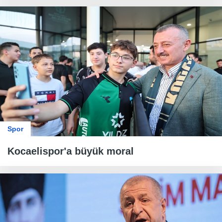
Spor
Kocaelispor'a büyük moral