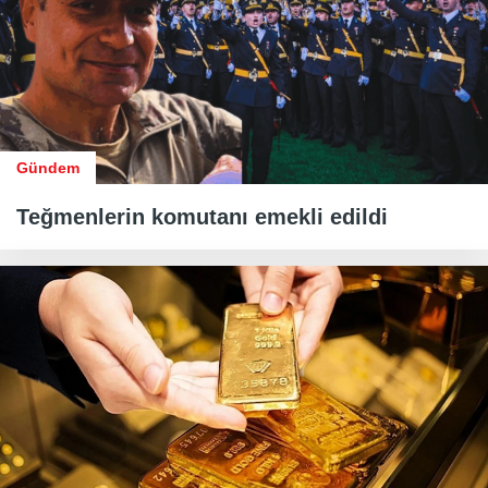
Gündem
Teğmenlerin komutanı emekli edildi