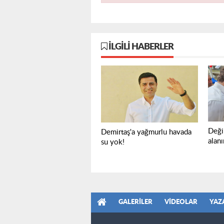
İLGILI HABERLER
Deği
Demirtaş'a yağmurlu havada
alan
su yok!
GALERILER
VIDEOLAR
YAZ