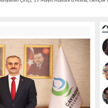
ünyamin Çiftçi, 19 Mayıs Atatürk’ü Anma, Gençlik v