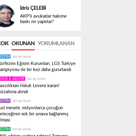
İdris ÇELEBİ
AKP’li avukatlar hakime
baskı mı yaptılar?
ÇOK
OKUNAN
YORUMLANAN
ĞITIM
bir ay önce
örfezim Eğitim Kurumları, LGS Türkiye
ampiyonu ile bir kez daha gururlandı
OLIS & ADLIYE
bir ay önce
avcılıktan Haluk Levent kararı!
özaltına alındı
ĞITIM
bir ay önce
sıl mesele, milyonlarca çocuğun
eleceğinin tek bir sınava bağlanmış
lması
ĞITIM
bir ay önce