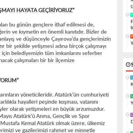
M
ç
IŞMAYI HAYATA GEÇİRİYORUZ”
P
F
 olan bu günün gençlere ithaf edilmesi de,
b
erin ve kıymetin en önemli kanıtıdır. Bizler de
P
 anlayış ve düşünceyle Çayırova’da gençlerimizin
Y
r bir şekilde yetişmesi adına birçok çalışmayı
 için belediyemizin tüm imkanlarını seferber
nacak çalışmaları bir bir ilçemize
YORUM”
K
arınların yöneticileridir. Atatürk’ün cumhuriyeti
S
arlılıkla hayalleri peşinde koşması, vatanını
Y
eyler olarak yetişmeleri en büyük arzumuzdur.
Mayıs Atatürk’ü Anma, Gençlik ve Spor
D
i Mustafa Kemal Atatürk olmak üzere, ülkemiz
rimizi ve gazilerimizi rahmet ve minnetle