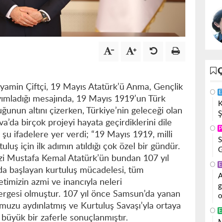
amin Çiftçi, 19 Mayıs Atatürk’ü Anma, Gençlik
E
yımladığı mesajında, 19 Mayıs 1919’un Türk
K
uğunun altını çizerken, Türkiye’nin geleceği olan
Ş
va’da birçok projeyi hayata geçirdiklerini dile
P
 şu ifadelere yer verdi; “19 Mayıs 1919, milli
S
luş için ilk adımın atıldığı çok özel bir gündür.
G
i Mustafa Kemal Atatürk’ün bundan 107 yıl
E
’da başlayan kurtuluş mücadelesi, tüm
A
timizin azmi ve inancıyla neleri
g
ergesi olmuştur. 107 yıl önce Samsun’da yanan
o
muzu aydınlatmış ve Kurtuluş Savaşı’yla ortaya
E
üyük bir zaferle sonuçlanmıştır.