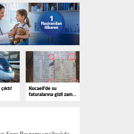
çıktı!
Kocaeli’de su
faturalarına gizli zam
iddiası