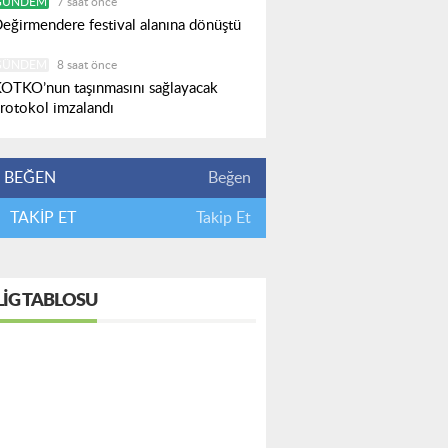
GÜNDEM
7 saat önce
eğirmendere festival alanına dönüştü
GÜNDEM
8 saat önce
OTKO’nun taşınmasını sağlayacak
rotokol imzalandı
BEĞEN
Beğen
TAKİP ET
Takip Et
LIG TABLOSU