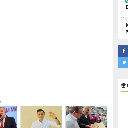
D
K
p
z.