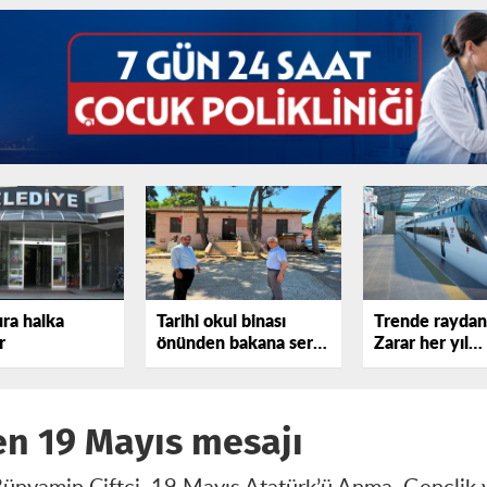
ura halka
Tarihi okul binası
Trende raydan 
r
önünden bakana sert
Zarar her yıl
tepki gösterdi!
katlanıyor
en 19 Mayıs mesajı