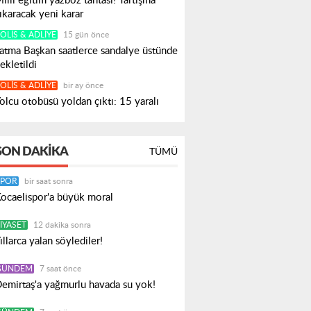
illi eğitim yazboz tahtası! Tartışma
ıkaracak yeni karar
OLIS & ADLIYE
15 gün önce
atma Başkan saatlerce sandalye üstünde
ekletildi
OLIS & ADLIYE
bir ay önce
olcu otobüsü yoldan çıktı: 15 yaralı
SON DAKIKA
TÜMÜ
SPOR
bir saat sonra
ocaelispor'a büyük moral
IYASET
12 dakika sonra
ıllarca yalan söylediler!
GÜNDEM
7 saat önce
emirtaş'a yağmurlu havada su yok!