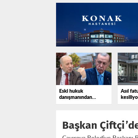
Eski hukuk
Asıl fat
danışmanından
kesiliyo
Erdoğan'a bir uyarı
daha
Başkan Çiftçi’d