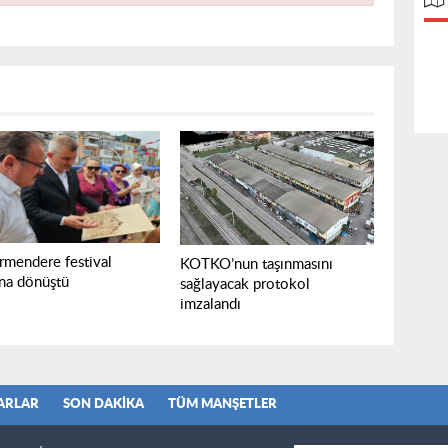
rmendere festival
KOTKO’nun taşınmasını
ına dönüştü
sağlayacak protokol
imzalandı
ARLAR
SON DAKIKA
TÜM MANŞETLER