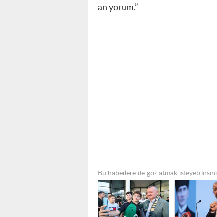
anıyorum.”
Bu haberlere de göz atmak isteyebilirsini