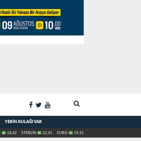
YERIN KULAĞI VAR
R
18,62
STERLİN
22,41
EURO
19,31