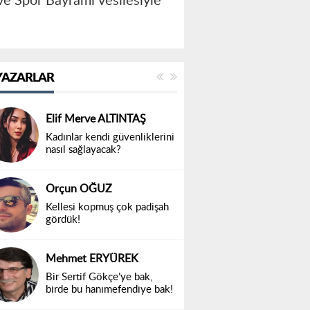
e Spor Bayramı vesilesiyle
YAZARLAR
Elif Merve ALTINTAŞ
Kadınlar kendi güvenliklerini
nasıl sağlayacak?
Orçun OĞUZ
Kellesi kopmuş çok padişah
gördük!
Mehmet ERYÜREK
Bir Sertif Gökçe’ye bak,
birde bu hanımefendiye bak!