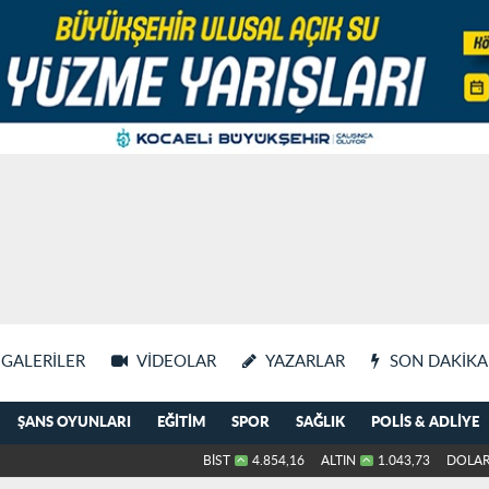
GALERILER
VIDEOLAR
YAZARLAR
SON DAKIKA
ŞANS OYUNLARI
EĞITIM
SPOR
SAĞLIK
POLIS & ADLIYE
BİST
4.854,16
ALTIN
1.043,73
DOLA