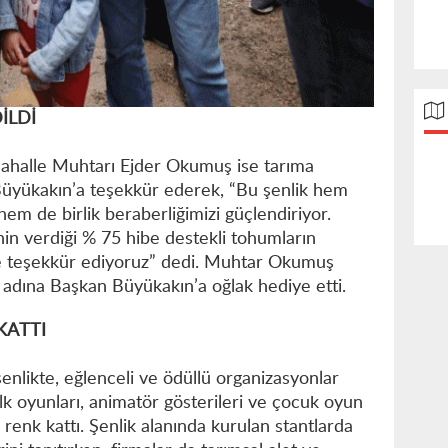
İLDİ
ahalle Muhtarı Ejder Okumuş ise tarıma
Büyükakın’a teşekkür ederek, “Bu şenlik hem
 hem de birlik beraberliğimizi güçlendiriyor.
in verdiği % 75 hibe destekli tohumların
de teşekkür ediyoruz” dedi. Muhtar Okumuş
 adına Başkan Büyükakın’a oğlak hediye etti.
KATTI
enlikte, eğlenceli ve ödüllü organizasyonlar
k oyunları, animatör gösterileri ve çocuk oyun
renk kattı. Şenlik alanında kurulan stantlarda