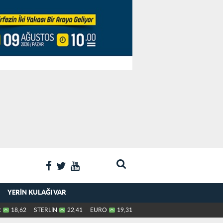
YERIN KULAĞI VAR
R
18,62
STERLİN
22,41
EURO
19,31