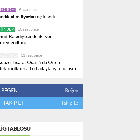
EKONOMI
9 saat önce
ındık alım fiyatları açıklandı
GÜNDEM
10 saat önce
zmit Belediyesinde iki yeni
örevlendirme
Ş DÜNYASI
11 saat önce
ebze Ticaret Odası’nda Ortem
lektronik tedarikçi adaylarıyla buluştu
BEĞEN
Beğen
TAKİP ET
Takip Et
LIG TABLOSU