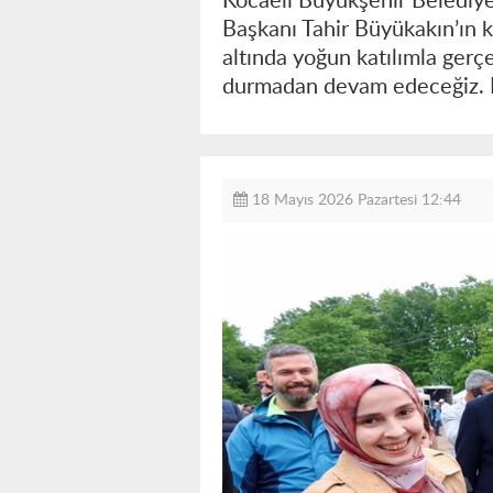
Kocaeli Büyükşehir Belediyesi
Başkanı Tahir Büyükakın’ın k
altında yoğun katılımla gerç
durmadan devam edeceğiz. B
18 Mayıs 2026 Pazartesi 12:44