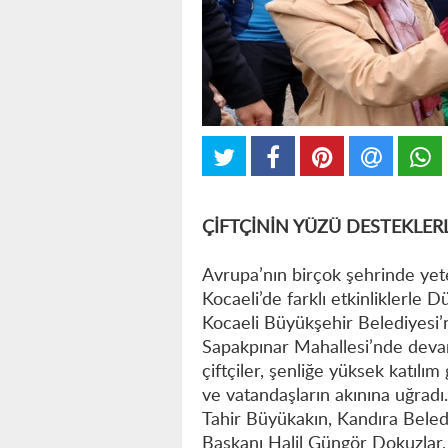
ÇİFTÇİNİN YÜZÜ DESTEKLER
Avrupa’nın birçok şehrinde yete
Kocaeli’de farklı etkinliklerle
Kocaeli Büyükşehir Belediyesi’
Sapakpınar Mahallesi’nde devam
çiftçiler, şenliğe yüksek katılım
ve vatandaşların akınına uğradı
Tahir Büyükakın, Kandıra Beledi
Başkanı Halil Güngör Dokuzlar,