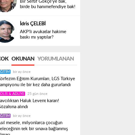
Bir Sertif Gökçe’ye bak,
birde bu hanımefendiye bak!
İdris ÇELEBİ
AKP’li avukatlar hakime
baskı mı yaptılar?
ÇOK
OKUNAN
YORUMLANAN
ĞITIM
bir ay önce
örfezim Eğitim Kurumları, LGS Türkiye
ampiyonu ile bir kez daha gururlandı
OLIS & ADLIYE
25 gün önce
avcılıktan Haluk Levent kararı!
özaltına alındı
ĞITIM
bir ay önce
sıl mesele, milyonlarca çocuğun
eleceğinin tek bir sınava bağlanmış
lması