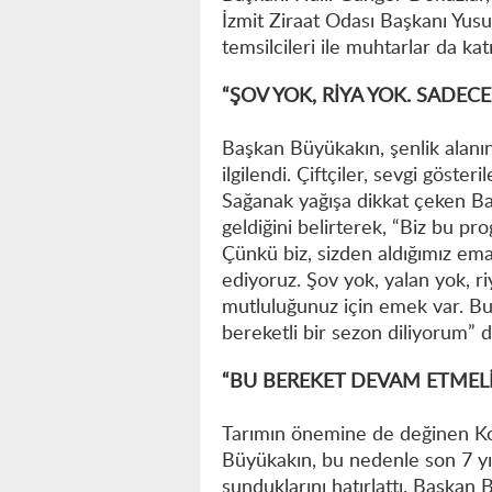
İzmit Ziraat Odası Başkanı Yusuf 
temsilcileri ile muhtarlar da katı
“ŞOV YOK, RİYA YOK. SADEC
Başkan Büyükakın, şenlik alanın
ilgilendi. Çiftçiler, sevgi gösteri
Sağanak yağışa dikkat çeken Baş
geldiğini belirterek, “Biz bu p
Çünkü biz, sizden aldığımız em
ediyoruz. Şov yok, yalan yok, r
mutluluğunuz için emek var. Bu
bereketli bir sezon diliyorum” d
“BU BEREKET DEVAM ETMELİ
Tarımın önemine de değinen Ko
Büyükakın, bu nedenle son 7 yıl
sunduklarını hatırlattı. Başka