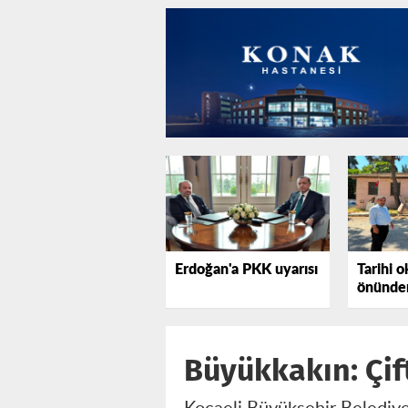
Erdoğan'a PKK uyarısı
Tarihi o
önünden
tepki gö
Büyükkakın: Çi