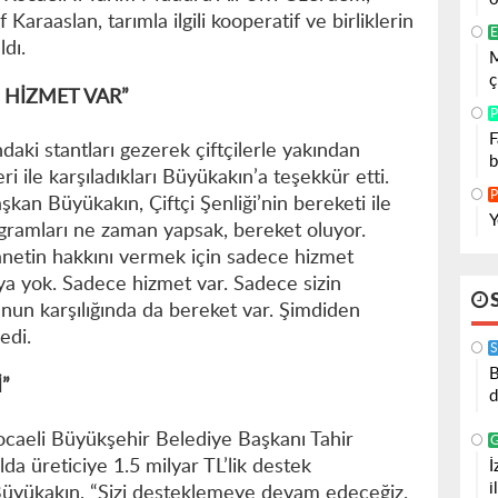
Karaaslan, tarımla ilgili kooperatif ve birliklerin
E
ldı.
M
ç
E HİZMET VAR”
P
F
daki stantları gezerek çiftçilerle yakından
b
leri ile karşıladıkları Büyükakın’a teşekkür etti.
P
kan Büyükakın, Çiftçi Şenliği’nin bereketi ile
Y
rogramları ne zaman yapsak, bereket oluyor.
anetin hakkını vermek için sadece hizmet
iya yok. Sadece hizmet var. Sadece sizin
nun karşılığında da bereket var. Şimdiden
edi.
S
B
”
d
caeli Büyükşehir Belediye Başkanı Tahir
da üreticiye 1.5 milyar TL’lik destek
İ
i
n Büyükakın, “Sizi desteklemeye devam edeceğiz.