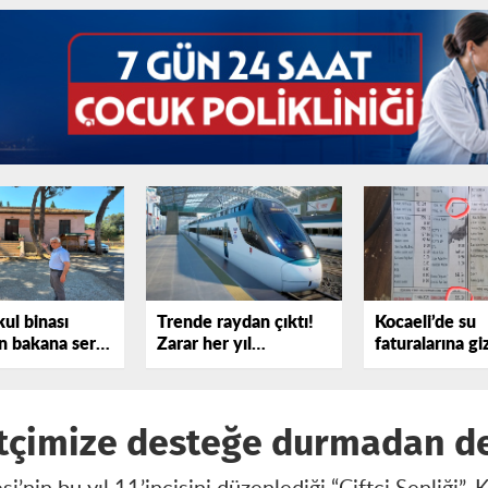
kul binası
Trende raydan çıktı!
Kocaeli’de su
 bakana sert
Zarar her yıl
faturalarına gi
sterdi!
katlanıyor
iddiası
ftçimize desteğe durmadan d