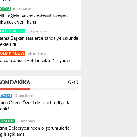
ĞITIM
bir ay önce
illi eğitim yazboz tahtası! Tartışma
ıkaracak yeni karar
OLIS & ADLIYE
15 gün önce
atma Başkan saatlerce sandalye üstünde
ekletildi
OLIS & ADLIYE
bir ay önce
olcu otobüsü yoldan çıktı: 15 yaralı
SON DAKIKA
TÜMÜ
IYASET
3 saat önce
una Özgür Özel'i de tehdit ediyorlar
enir!
GÜNDEM
8 saat önce
zmit Belediyesi’nden o görüntülerle
lgili açıklama