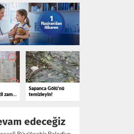
Sapanca Gölü’nü
zli zam
temizleyin!
evam edeceğiz