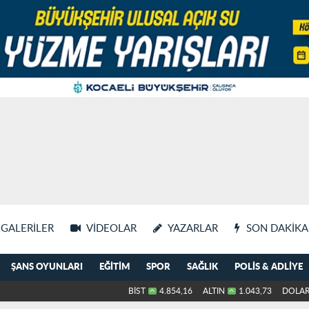
GALERILER
VIDEOLAR
YAZARLAR
SON DAKIKA
ŞANS OYUNLARI
EĞITIM
SPOR
SAĞLIK
POLIS & ADLIYE
BİST
4.854,16
ALTIN
1.043,73
DOLA