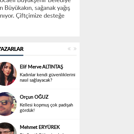
, Kocaeli Büyükşehir Belediye
kan Büyükakın, sağanak yağış
anıyor. Çiftçimize desteğe
YAZARLAR
Elif Merve ALTINTAŞ
Kadınlar kendi güvenliklerini
nasıl sağlayacak?
Orçun OĞUZ
Kellesi kopmuş çok padişah
gördük!
Mehmet ERYÜREK