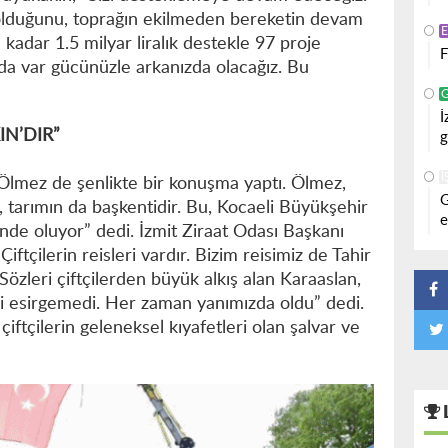
 olduğunu, toprağın ekilmeden bereketin devam
kadar 1.5 milyar liralık destekle 97 proje
F
da var gücünüzle arkanızda olacağız. Bu
İ
IN’DIR”
g
İ
Ölmez de şenlikte bir konuşma yaptı. Ölmez,
G
, tarımın da başkentidir. Bu, Kocaeli Büyükşehir
e
inde oluyor” dedi. İzmit Ziraat Odası Başkanı
ftçilerin reisleri vardır. Bizim reisimiz de Tahir
Sözleri çiftçilerden büyük alkış alan Karaaslan,
i esirgemedi. Her zaman yanımızda oldu” dedi.
ftçilerin geleneksel kıyafetleri olan şalvar ve