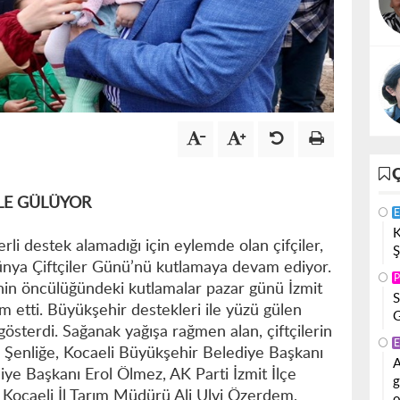
LE GÜLÜYOR
E
K
rli destek alamadığı için eylemde olan çifçiler,
Ş
 Dünya Çiftçiler Günü’nü kutlamaya devam ediyor.
P
nin öncülüğündeki kutlamalar pazar günü İzmit
S
 etti. Büyükşehir destekleri ile yüzü gülen
G
 gösterdi. Sağanak yağışa rağmen alan, çiftçilerin
E
. Şenliğe, Kocaeli Büyükşehir Belediye Başkanı
A
ye Başkanı Erol Ölmez, AK Parti İzmit İlçe
g
 Kocaeli İl Tarım Müdürü Ali Ulvi Özerdem,
o