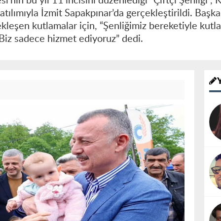
’nin bu yıl 11’incisini düzenlediği “Çiftçi Şenliği”
atılımıyla İzmit Sapakpınar’da gerçekleştirildi. Baş
ekleşen kutlamalar için, “Şenliğimiz bereketiyle kutl
iz sadece hizmet ediyoruz” dedi.