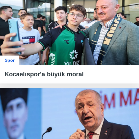
Spor
Kocaelispor'a büyük moral