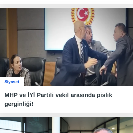
Siyaset
MHP ve İYİ Partili vekil arasında pislik
gerginliği!