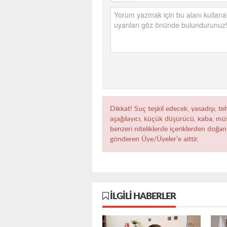
Dikkat! Suç teşkil edecek, yasadışı, teh
aşağılayıcı, küçük düşürücü, kaba, müst
benzeri niteliklerde içeriklerden doğan 
gönderen Üye/Üyeler’e aittir.
İLGILI HABERLER