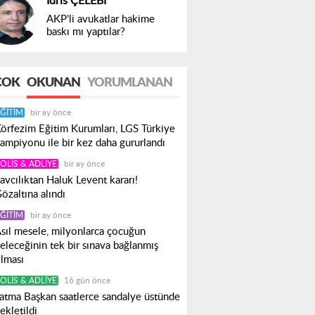
İdris ÇELEBİ
AKP’li avukatlar hakime
baskı mı yaptılar?
ÇOK
OKUNAN
YORUMLANAN
ĞITIM
bir ay önce
örfezim Eğitim Kurumları, LGS Türkiye
ampiyonu ile bir kez daha gururlandı
OLIS & ADLIYE
bir ay önce
avcılıktan Haluk Levent kararı!
özaltına alındı
ĞITIM
bir ay önce
sıl mesele, milyonlarca çocuğun
eleceğinin tek bir sınava bağlanmış
lması
OLIS & ADLIYE
16 gün önce
atma Başkan saatlerce sandalye üstünde
ekletildi