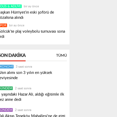
OLIS & ADLIYE
bir ay önce
aşkan Hürriyet’in eski şoförü de
özaltına alındı
SPOR
bir ay önce
ölcük’te plaj voleybolu turnuvası sona
rdi
SON DAKIKA
TÜMÜ
EKONOMI
3 saat sonra
ltın alımı son 3 yılın en yüksek
eviyesinde
GÜNDEM
2 saat sonra
 yaşındaki Hazar Ali, aldığı eğitimle ilk
ez anne dedi
GÜNDEM
2 saat sonra
ali Aktaş Tepeköy Mahallesi'ne de gitti