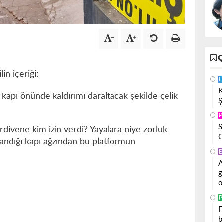
in içeriği:
E
K
kapı önünde kaldırımı daraltacak şekilde çelik
Ş
P
S
divene kim izin verdi? Yayalara niye zorluk
G
llandığı kapı ağzından bu platformun
E
A
g
o
P
F
b