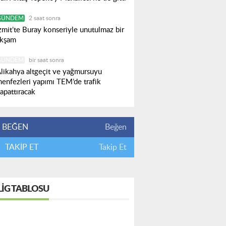
GÜNDEM
2 saat sonra
zmit’te Buray konseriyle unutulmaz bir
kşam
GÜNDEM
bir saat sonra
likahya altgeçit ve yağmursuyu
enfezleri yapımı TEM’de trafik
apattıracak
BEĞEN
Beğen
TAKİP ET
Takip Et
LIG TABLOSU