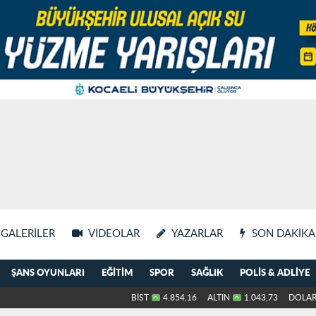
GALERILER
VIDEOLAR
YAZARLAR
SON DAKIKA
ŞANS OYUNLARI
EĞITIM
SPOR
SAĞLIK
POLIS & ADLIYE
BİST
4.854,16
ALTIN
1.043,73
DOLA