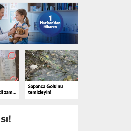
Sapanca Gölü’nü
zli zam
temizleyin!
sı!