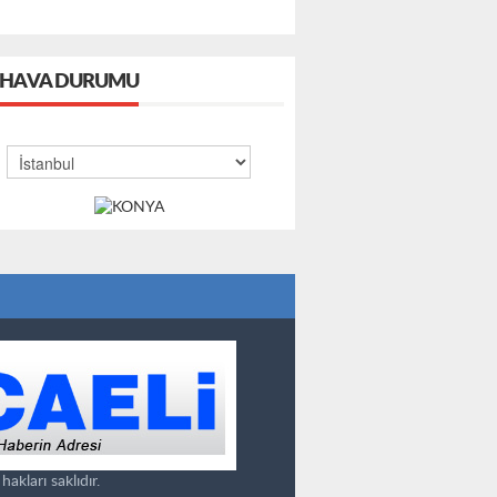
HAVA DURUMU
kları saklıdır.