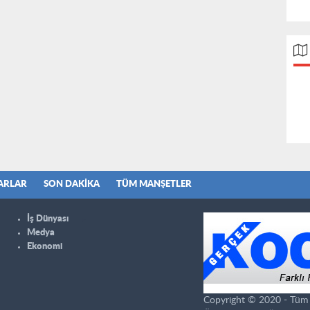
ARLAR
SON DAKIKA
TÜM MANŞETLER
İş Dünyası
Medya
Ekonomi
Copyright © 2020 - Tüm ha