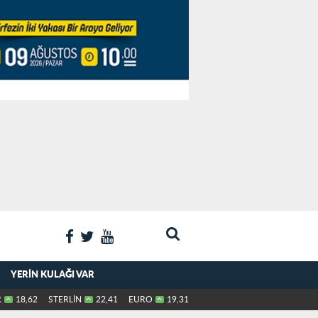
YERIN KULAĞI VAR
R
18,62
STERLİN
22,41
EURO
19,31