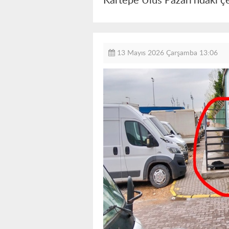
Kartepe Ulus Pazarı’ndaki çel
13 Mayıs 2026 Çarşamba 13:06