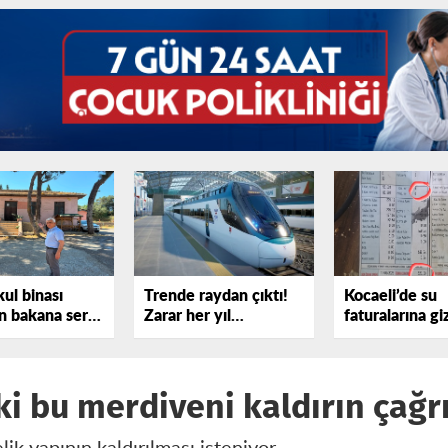
kul binası
Trende raydan çıktı!
Kocaeli’de su
 bakana sert
Zarar her yıl
faturalarına gi
sterdi!
katlanıyor
iddiası
i bu merdiveni kaldırın çağrı