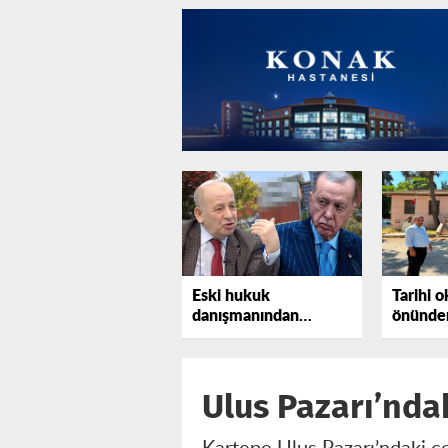
Eski hukuk
Tarihi o
danışmanından
önünden
Erdoğan'a bir uyarı
tepki gö
daha
Ulus Pazarı’ndak