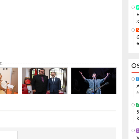
P
B
g
G
e
z.
A
s
5
k
V