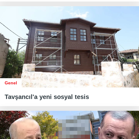
Genel
Tavşancıl'a yeni sosyal tesis