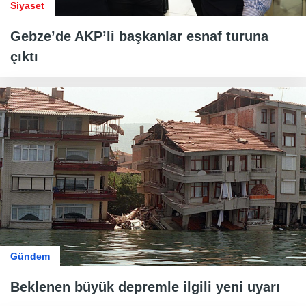
Siyaset
Gebze’de AKP’li başkanlar esnaf turuna
çıktı
Gündem
Beklenen büyük depremle ilgili yeni uyarı