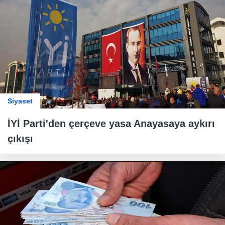
Siyaset
İYİ Parti'den çerçeve yasa Anayasaya aykırı
çıkışı