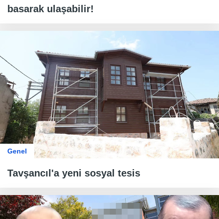
basarak ulaşabilir!
Genel
Tavşancıl'a yeni sosyal tesis