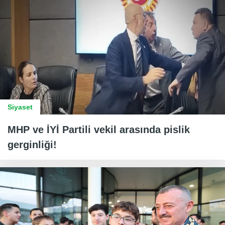
Siyaset
MHP ve İYİ Partili vekil arasında pislik
gerginliği!