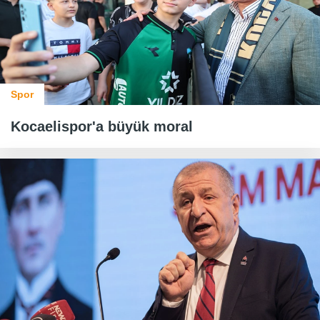
Spor
Kocaelispor'a büyük moral