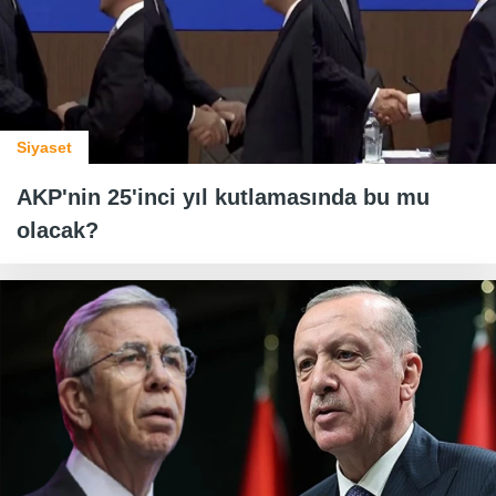
Siyaset
AKP'nin 25'inci yıl kutlamasında bu mu
olacak?