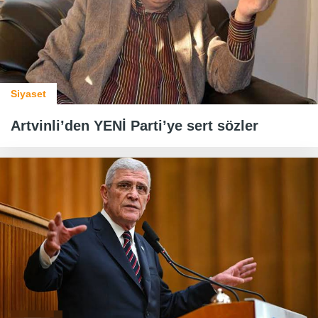
Siyaset
Artvinli’den YENİ Parti’ye sert sözler