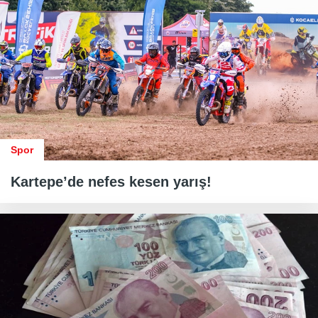
Spor
Kartepe’de nefes kesen yarış!