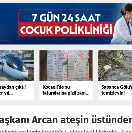
raydan çıktı!
Kocaeli’de su
Sapanca Gölü’
r yıl
faturalarına gizli zam
temizleyin!
yor
iddiası
Başkanı Arcan ateşin üstünden