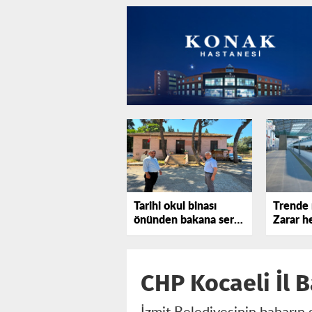
Tarihi okul binası
Trende 
önünden bakana sert
Zarar he
tepki gösterdi!
katlanı
CHP Kocaeli İl 