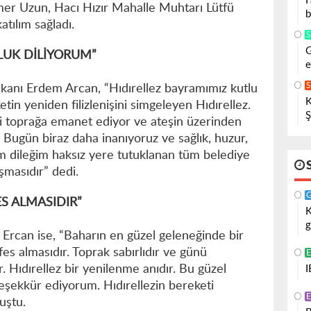
F
r Uzun, Hacı Hızır Mahalle Muhtarı Lütfü
b
tılım sağladı.
G
LUK DİLİYORUM”
e
anı Erdem Arcan, “Hıdırellez bayramımız kutlu
K
n yeniden filizlenişini simgeleyen Hıdırellez.
Ş
zi toprağa emanet ediyor ve ateşin üzerinden
. Bugün biraz daha inanıyoruz ve sağlık, huzur,
im dileğim haksız yere tutuklanan tüm belediye
şmasıdır” dedi.
S ALMASIDIR”
K
g
Ercan ise, “Baharın en güzel geleneğinde bir
fes almasıdır. Toprak sabırlıdır ve günü
r. Hıdırellez bir yenilenme anıdır. Bu güzel
I
eşekkür ediyorum. Hıdırellezin bereketi
nuştu.