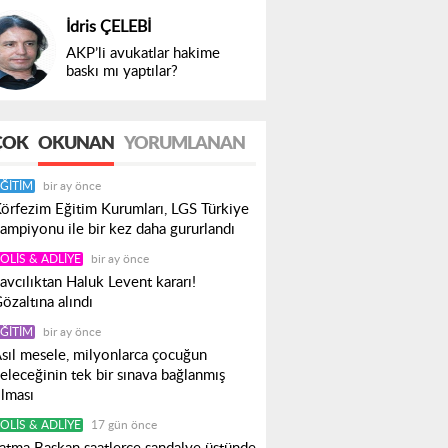
İdris ÇELEBİ
AKP’li avukatlar hakime
baskı mı yaptılar?
ÇOK
OKUNAN
YORUMLANAN
ĞITIM
bir ay önce
örfezim Eğitim Kurumları, LGS Türkiye
ampiyonu ile bir kez daha gururlandı
OLIS & ADLIYE
bir ay önce
avcılıktan Haluk Levent kararı!
özaltına alındı
ĞITIM
bir ay önce
sıl mesele, milyonlarca çocuğun
eleceğinin tek bir sınava bağlanmış
lması
OLIS & ADLIYE
17 gün önce