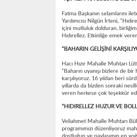
Fatma Başkanın selamlarını ilet
Yardımcısı Nilgün İrteni, “Hıdır
içini mutluluk dolduran, birliğ
Hıdırellez. Etkinliğe emek ver
“BAHARIN GELİŞİNİ KARŞILI
Hacı Hızır Mahalle Muhtarı Lü
“Baharın uyanışı bizlere de bir 
karşılıyoruz. 16 yıldan beri sü
yıllarda da bizden sonraki nesi
veren herkese çok teşekkür edi
“HIDIRELLEZ HUZUR VE BOLL
Veliahmet Mahalle Muhtarı Büle
programımızı düzenliyoruz maha
dostluğun ve paylaşımın en yoğu