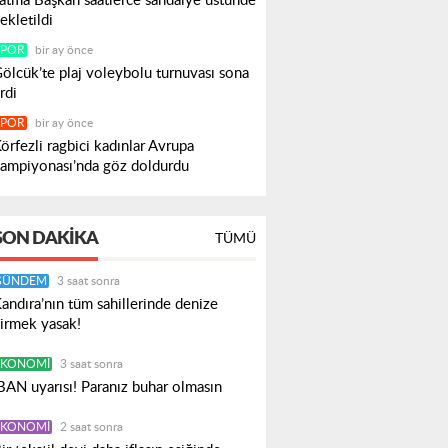
atma Başkan saatlerce sandalye üstünde
ekletildi
SPOR
bir ay önce
ölcük’te plaj voleybolu turnuvası sona
rdi
SPOR
bir ay önce
örfezli ragbici kadınlar Avrupa
ampiyonası’nda göz doldurdu
SON DAKIKA
TÜMÜ
GÜNDEM
3 saat sonra
andıra’nın tüm sahillerinde denize
irmek yasak!
EKONOMI
3 saat sonra
BAN uyarısı! Paranız buhar olmasın
EKONOMI
2 saat sonra