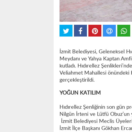
İzmit Belediyesi, Geleneksel Hı
Meydanı ve Yahya Kaptan Amfi Tiy
kutladı. Hıdırellez Şenlikleri’n
Veliahmet Mahallesi önündeki K
gerçekleştirildi.
YOĞUN KATILIM
Hıdırellez Şenliğinin son gün p
Nilgün İrteni ve Lütfü Obuz’un
İzmit Belediyesi Meclis Üyeler
İzmit İlçe Başkanı Gökhan Erca