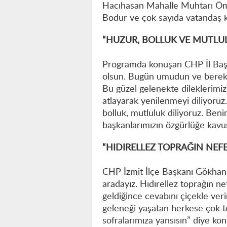
Hacıhasan Mahalle Muhtarı Öme
Bodur ve çok sayıda vatandaş ka
“HUZUR, BOLLUK VE MUTLU
Programda konuşan CHP İl Başk
olsun. Bugün umudun ve bereketi
Bu güzel gelenekte dileklerimi
atlayarak yenilenmeyi diliyoruz
bolluk, mutluluk diliyoruz. Ben
başkanlarımızın özgürlüğe kavu
“HIDIRELLEZ TOPRAĞIN NEFE
CHP İzmit İlçe Başkanı Gökhan 
aradayız. Hıdırellez toprağın ne
geldiğince cevabını çiçekle veri
geleneği yaşatan herkese çok t
sofralarımıza yansısın” diye ko