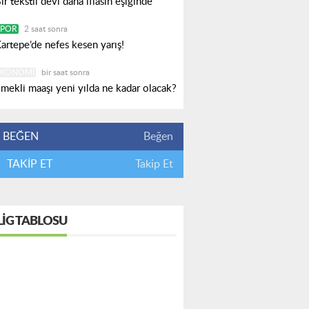
ir tekstil devi daha iflasın eşiğinde
SPOR
2 saat sonra
artepe’de nefes kesen yarış!
EKONOMI
bir saat sonra
mekli maaşı yeni yılda ne kadar olacak?
BEĞEN
Beğen
TAKİP ET
Takip Et
LIG TABLOSU