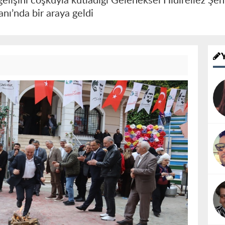
gelişini coşkuyla kutladığı Geleneksel Hıdırellez Şe
danı’nda bir araya geldi