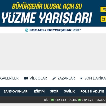
GALERILER
VIDEOLAR
YAZARLAR
SON DAKIKA
ŞANS OYUNLARI
EĞITIM
SPOR
SAĞLIK
POLIS & ADLIYE
BİST
4.854,16
ALTIN
1.043,73
DOLA