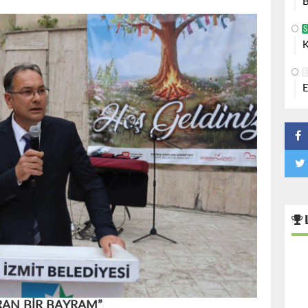
B
K
E
RAN BİR BAYRAM”