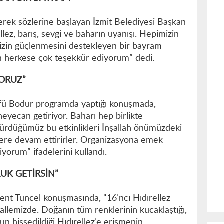
erek sözlerine başlayan İzmit Belediyesi Başkan
ellez, barış, sevgi ve baharın uyanışı. Hepimizin
imizin güçlenmesini destekleyen bir bayram
en herkese çok teşekkür ediyorum” dedi.
YORUZ”
tfü Bodur programda yaptığı konuşmada,
heyecan getiriyor. Baharı hep birlikte
rdürdüğümüz bu etkinlikleri İnşallah önümüzdeki
llere devam ettirirler. Organizasyona emek
yorum” ifadelerini kullandı.
UK GETİRSİN”
nt Tuncel konuşmasında, “16’ncı Hıdırellez
llemizde. Doğanın tüm renklerinin kucaklaştığı,
n hissedildiği Hıdırellez’e erişmenin