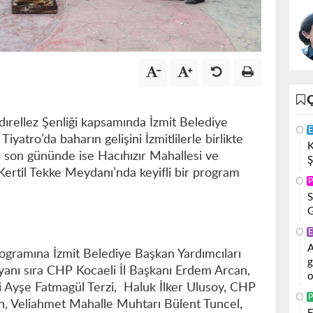
dırellez Şenliği kapsamında İzmit Belediye
E
atro’da baharın gelişini İzmitlilerle birlikte
K
de son gününde ise Hacıhızır Mahallesi ve
Ş
ertil Tekke Meydanı’nda keyifli bir program
P
S
G
E
A
rogramına İzmit Belediye Başkan Yardımcıları
g
 yanı sıra CHP Kocaeli İl Başkanı Erdem Arcan,
o
i Ayşe Fatmagül Terzi, Haluk İlker Ulusoy, CHP
P
n, Veliahmet Mahalle Muhtarı Bülent Tuncel,