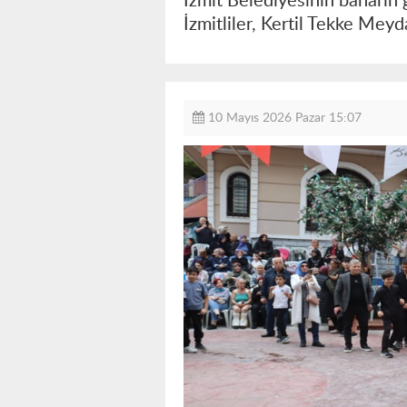
İzmit Belediyesinin baharın 
İzmitliler, Kertil Tekke Mey
10 Mayıs 2026 Pazar 15:07