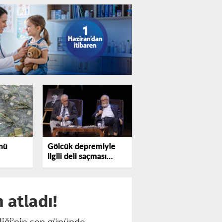
nü
Gölcük depremiyle
ilgili deli saçması
sözler profesörü
kızdırdı
 atladı!