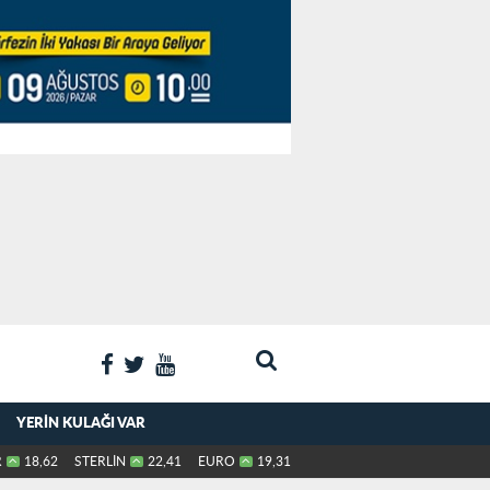
YERIN KULAĞI VAR
R
18,62
STERLİN
22,41
EURO
19,31