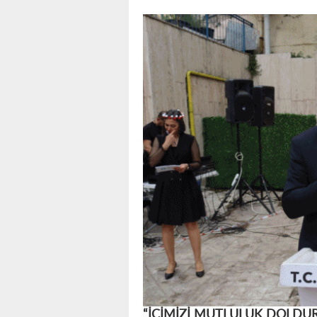
“İÇİMİZİ MUTLULUK DOLDU