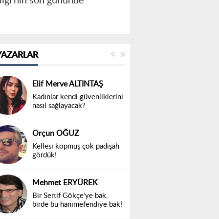
nliği’nin son gününde
YAZARLAR
Elif Merve ALTINTAŞ
Kadınlar kendi güvenliklerini
nasıl sağlayacak?
Orçun OĞUZ
Kellesi kopmuş çok padişah
gördük!
Mehmet ERYÜREK
Bir Sertif Gökçe’ye bak,
birde bu hanımefendiye bak!