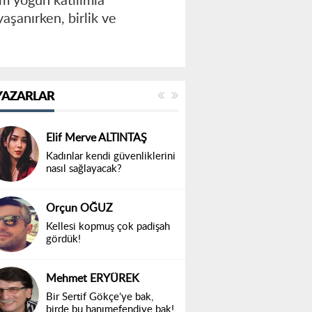
m yoğun katılımla
aşanırken, birlik ve
YAZARLAR
Elif Merve ALTINTAŞ
Kadınlar kendi güvenliklerini
nasıl sağlayacak?
Orçun OĞUZ
Kellesi kopmuş çok padişah
gördük!
Mehmet ERYÜREK
Bir Sertif Gökçe’ye bak,
birde bu hanımefendiye bak!