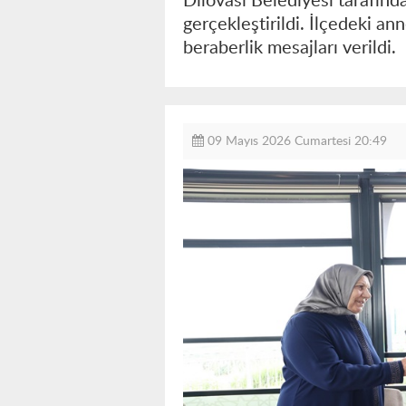
Dilovası Belediyesi tarafın
gerçekleştirildi. İlçedeki an
beraberlik mesajları verildi.
09 Mayıs 2026 Cumartesi 20:49