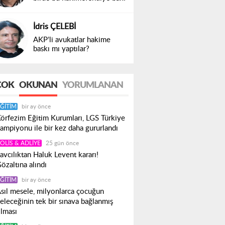
İdris ÇELEBİ
AKP’li avukatlar hakime
baskı mı yaptılar?
ÇOK
OKUNAN
YORUMLANAN
ĞITIM
bir ay önce
örfezim Eğitim Kurumları, LGS Türkiye
ampiyonu ile bir kez daha gururlandı
OLIS & ADLIYE
25 gün önce
avcılıktan Haluk Levent kararı!
özaltına alındı
ĞITIM
bir ay önce
sıl mesele, milyonlarca çocuğun
eleceğinin tek bir sınava bağlanmış
lması