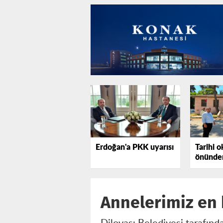
Erdoğan'a PKK uyarısı
Tarihi o
önünden
tepki gö
Annelerimiz en 