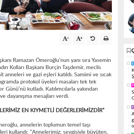
şkanı Ramazan Ömeroğlu’nun yanı sıra Yasemin
E
adın Kolları Başkanı Burçin Taşdemir, meclis
K
it anneleri ve gazi eşleri katıldı. Samimi ve sıcak
Ş
gramda protokol üyeleri masaları tek tek
P
r Günü’nü kutladı. Katılımcılarla yakından
S
k ve dayanışma mesajları verdi.
G
E
ERİMİZ EN KIYMETLİ DEĞERLERİMİZDİR”
A
g
roğlu, annelerin toplumun temel taşı
o
eri kullandı: “Annelerimiz; sevgisiyle büyüten,