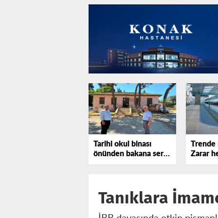
Tarihi okul binası
Trende 
önünden bakana sert
Zarar he
tepki gösterdi!
katlanı
Tanıklara İmamoğ