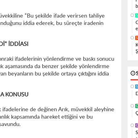
F
b
üvekkiline “Bu şekilde ifade verirsen tahliye
G
nduğunu iddia ederek, bu süreçte iradenin
e
Dİ” İDDİASI
K
Ş
nraki ifadelerinin yönlendirme ve baskı sonucu
vcılık aşamasında da benzer şekilde yönlendirme
an beyanların bu şekilde ortaya çıktığını iddia
S
D
MA KONUSU
 ifadelerine de değinen Arık, müvekkil aleyhine
Ç
manlık kapsamında hareket ettiğini ve bu
 savundu.
S