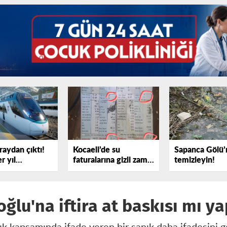
raydan çıktı!
Kocaeli’de su
Sapanca Gölü’
r yıl
faturalarına gizli zam
temizleyin!
yor
iddiası
lu'na iftira at baskısı mı ya