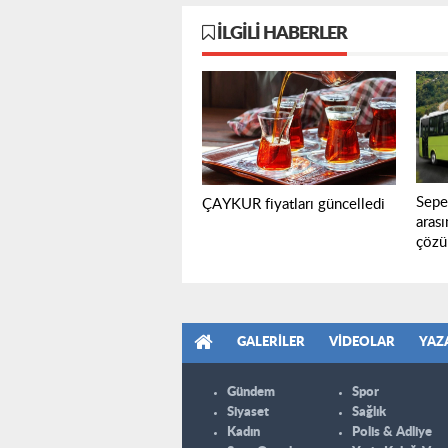
İLGILI HABERLER
Sepe
ÇAYKUR fiyatları güncelledi
aras
çözü
GALERILER
VIDEOLAR
YAZ
Gündem
Spor
Siyaset
Sağlık
Kadın
Polis & Adliye