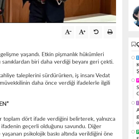
 gelişme yaşandı. Etkin pişmanlık hükümleri
E
sanıklardan biri daha verdiği beyanı geri çekti.
K
Ş
hliye taleplerini sürdürürken, iş insanı Vedat
P
müvekkilinin daha önce verdiği ifadelerle ilgili
S
G
E
LEN”
A
g
 toplam dört ifade verdiğini belirterek, yalnızca
o
lk ifadenin geçerli olduğunu savundu. Diğer
P
 yaşanan psikolojik baskı altında verildiğini öne