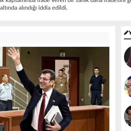
k kapsamında ifade veren bir sanık daha ifadesini g
ltında alındığı iddia edildi.