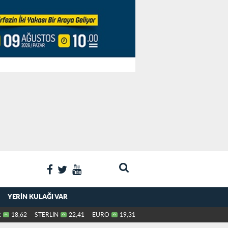
YERIN KULAĞI VAR
R
18,62
STERLİN
22,41
EURO
19,31