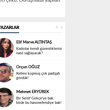
eri çekti. Duruşmada yapılan
YAZARLAR
Elif Merve ALTINTAŞ
Kadınlar kendi güvenliklerini
nasıl sağlayacak?
Orçun OĞUZ
Kellesi kopmuş çok padişah
gördük!
Mehmet ERYÜREK
Bir Sertif Gökçe’ye bak,
birde bu hanımefendiye bak!