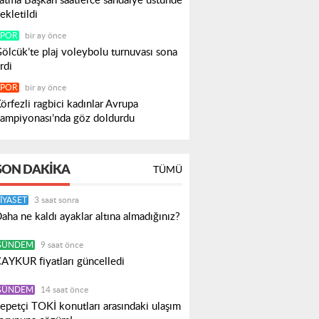
atma Başkan saatlerce sandalye üstünde
ekletildi
SPOR
bir ay önce
ölcük’te plaj voleybolu turnuvası sona
rdi
SPOR
bir ay önce
örfezli ragbici kadınlar Avrupa
ampiyonası’nda göz doldurdu
SON DAKIKA
TÜMÜ
IYASET
3 saat sonra
aha ne kaldı ayaklar altına almadığınız?
GÜNDEM
9 saat önce
AYKUR fiyatları güncelledi
GÜNDEM
14 saat önce
epetçi TOKİ konutları arasındaki ulaşım