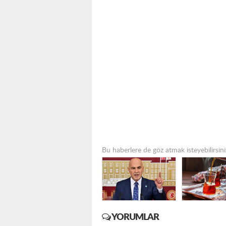
Bu haberlere de göz atmak isteyebilirsini
YORUMLAR