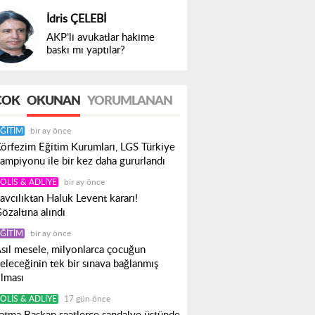
İdris ÇELEBİ
AKP’li avukatlar hakime
baskı mı yaptılar?
ÇOK
OKUNAN
YORUMLANAN
ĞITIM
bir ay önce
örfezim Eğitim Kurumları, LGS Türkiye
ampiyonu ile bir kez daha gururlandı
OLIS & ADLIYE
bir ay önce
avcılıktan Haluk Levent kararı!
özaltına alındı
ĞITIM
bir ay önce
sıl mesele, milyonlarca çocuğun
eleceğinin tek bir sınava bağlanmış
lması
OLIS & ADLIYE
17 gün önce