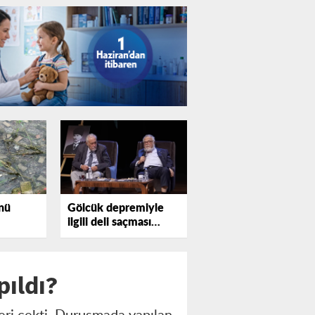
nü
Gölcük depremiyle
ilgili deli saçması
sözler profesörü
kızdırdı
pıldı?