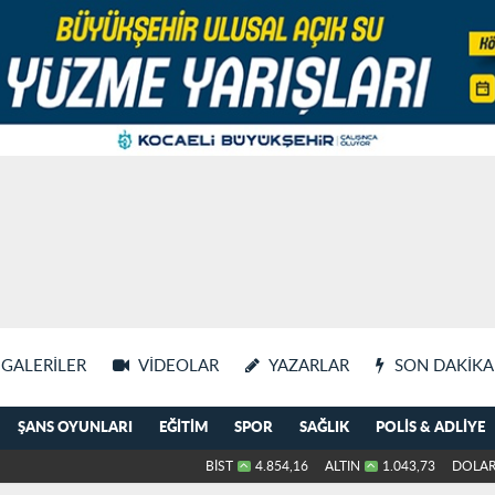
GALERILER
VIDEOLAR
YAZARLAR
SON DAKIKA
ŞANS OYUNLARI
EĞITIM
SPOR
SAĞLIK
POLIS & ADLIYE
BİST
4.854,16
ALTIN
1.043,73
DOLA