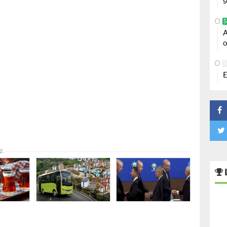
s
S
A
o
S
E
z.