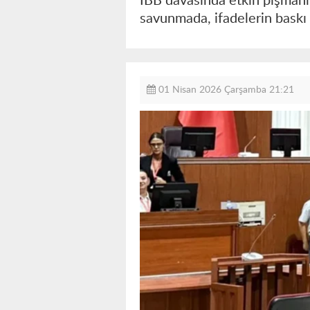
İBB davasında etkin pişmanlı
savunmada, ifadelerin baskı a
01 Nisan 2026 Çarşamba 21:21