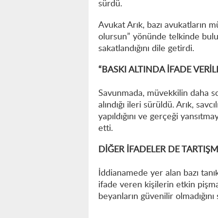
sürdü.
Avukat Arık, bazı avukatların m
olursun” yönünde telkinde bulu
sakatlandığını dile getirdi.
“BASKI ALTINDA İFADE VERİL
Savunmada, müvekkilin daha so
alındığı ileri sürüldü. Arık, sa
yapıldığını ve gerçeği yansıtmay
etti.
DİĞER İFADELER DE TARTIŞ
İddianamede yer alan bazı tanık
ifade veren kişilerin etkin piş
beyanların güvenilir olmadığını