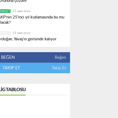
orununa çözüm!
IYASET
15 saat önce
KP'nin 25'inci yıl kutlamasında bu mu
lacak?
IYASET
15 saat önce
rdoğan, Yavaş'ın gerisinde kalıyor
BEĞEN
Beğen
TAKİP ET
Takip Et
LIG TABLOSU