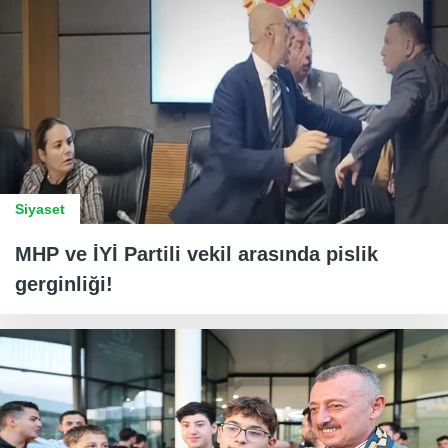
Siyaset
MHP ve İYİ Partili vekil arasında pislik
gerginliği!