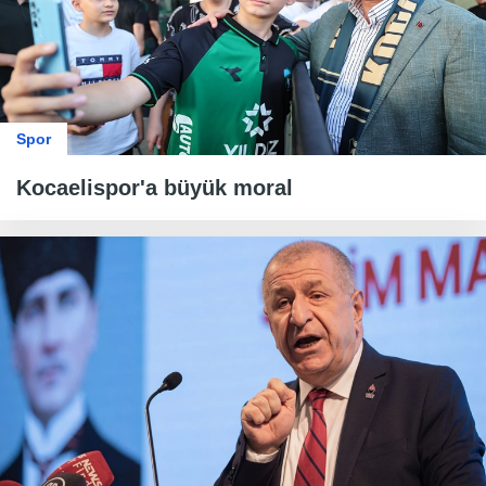
Spor
Kocaelispor'a büyük moral