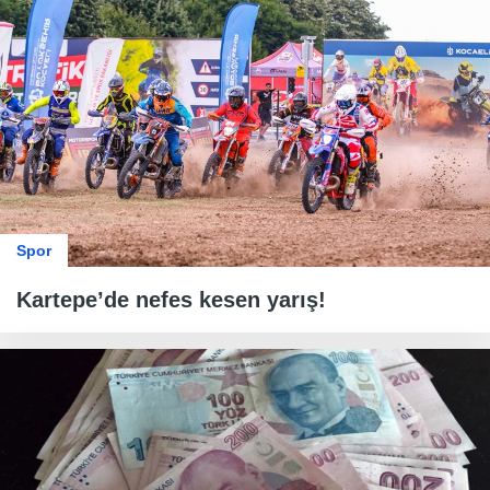
Spor
Kartepe’de nefes kesen yarış!