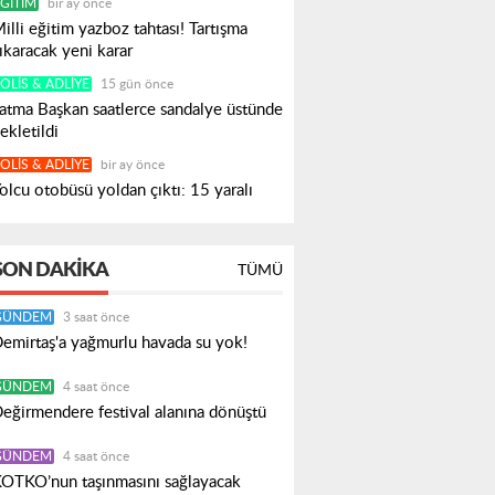
ĞITIM
bir ay önce
illi eğitim yazboz tahtası! Tartışma
ıkaracak yeni karar
OLIS & ADLIYE
15 gün önce
atma Başkan saatlerce sandalye üstünde
ekletildi
OLIS & ADLIYE
bir ay önce
olcu otobüsü yoldan çıktı: 15 yaralı
SON DAKIKA
TÜMÜ
GÜNDEM
3 saat önce
emirtaş'a yağmurlu havada su yok!
GÜNDEM
4 saat önce
eğirmendere festival alanına dönüştü
GÜNDEM
4 saat önce
OTKO’nun taşınmasını sağlayacak