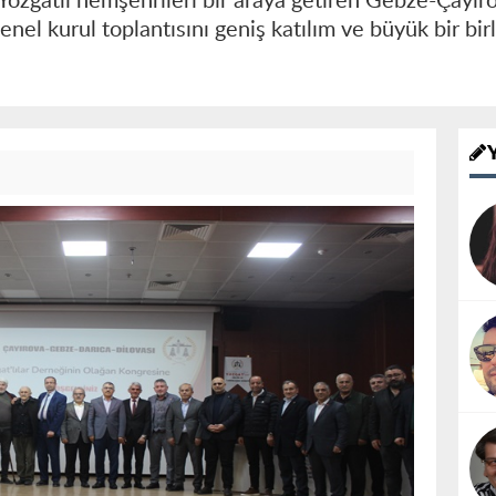
Yozgatlı hemşehrileri bir araya getiren Gebze-Çayır
enel kurul toplantısını geniş katılım ve büyük bir bir