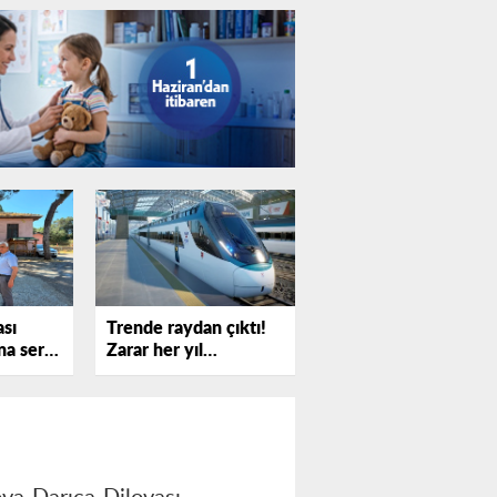
ası
Trende raydan çıktı!
a sert
Zarar her yıl
!
katlanıyor