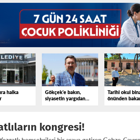
ura halka
Gökçek'e bakın,
Tarihi okul bin
r
siyasetin yargıdan
önünden bakan
elini çekmediğini
tepki gösterdi
görün!
atlıların kongresi!