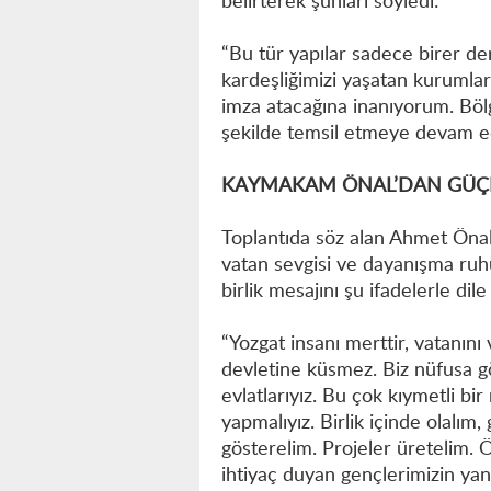
belirterek şunları söyledi:
“Bu tür yapılar sadece birer d
kardeşliğimizi yaşatan kurumlar
imza atacağına inanıyorum. Bölg
şekilde temsil etmeye devam e
KAYMAKAM ÖNAL’DAN GÜÇLÜ
Toplantıda söz alan Ahmet Önal, 
vatan sevgisi ve dayanışma ruh
birlik mesajını şu ifadelerle dile 
“Yozgat insanı merttir, vatanını
devletine küsmez. Biz nüfusa g
evlatlarıyız. Bu çok kıymetli bir
yapmalıyız. Birlik içinde olalım,
gösterelim. Projeler üretelim. 
ihtiyaç duyan gençlerimizin yanı