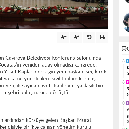
an Çayırova Belediyesi Konferans Salonu’nda
E
ocataş’ın yeniden aday olmadığı kongrede,
K
an Yusuf Kaplan derneğin yeni başkanı seçilerek
Ş
tıya kamu yöneticileri, sivil toplum kuruluşu
P
arı ve çok sayıda davetli katılırken, yaklaşık bin
S
a hemşehri buluşmasına dönüştü.
G
E
A
g
’nın ardından kürsüye gelen Başkan Murat
o
endisiyle birlikte çalışan yönetim kurulu