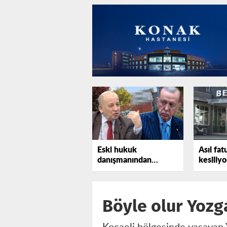
Eski hukuk
Asıl fat
danışmanından
kesiliyo
Erdoğan'a bir uyarı
daha
Böyle olur Yozg