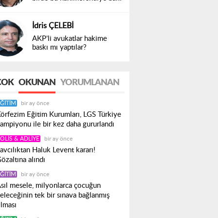
İdris ÇELEBİ
AKP’li avukatlar hakime
baskı mı yaptılar?
ÇOK
OKUNAN
YORUMLANAN
ĞITIM
bir ay önce
örfezim Eğitim Kurumları, LGS Türkiye
ampiyonu ile bir kez daha gururlandı
OLIS & ADLIYE
bir ay önce
avcılıktan Haluk Levent kararı!
özaltına alındı
ĞITIM
bir ay önce
sıl mesele, milyonlarca çocuğun
eleceğinin tek bir sınava bağlanmış
lması