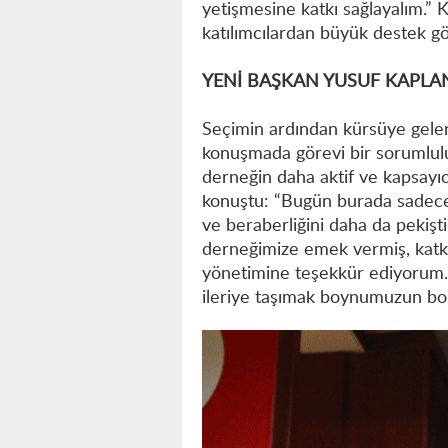
yetişmesine katkı sağlayalım.” 
katılımcılardan büyük destek g
YENİ BAŞKAN YUSUF KAPLAN
Seçimin ardından kürsüye gelen
konuşmada görevi bir sorumlulu
derneğin daha aktif ve kapsayıc
konuştu: “Bugün burada sadece b
ve beraberliğini daha da pekişt
derneğimize emek vermiş, kat
yönetimine teşekkür ediyorum. 
ileriye taşımak boynumuzun bor