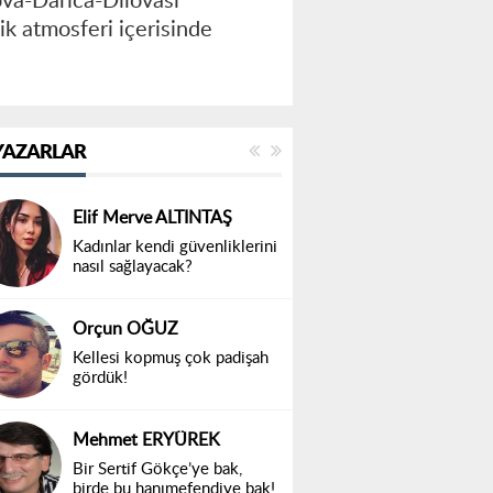
ova-Darıca-Dilovası
lik atmosferi içerisinde
YAZARLAR
Elif Merve ALTINTAŞ
Kadınlar kendi güvenliklerini
nasıl sağlayacak?
Orçun OĞUZ
Kellesi kopmuş çok padişah
gördük!
Mehmet ERYÜREK
Bir Sertif Gökçe’ye bak,
birde bu hanımefendiye bak!