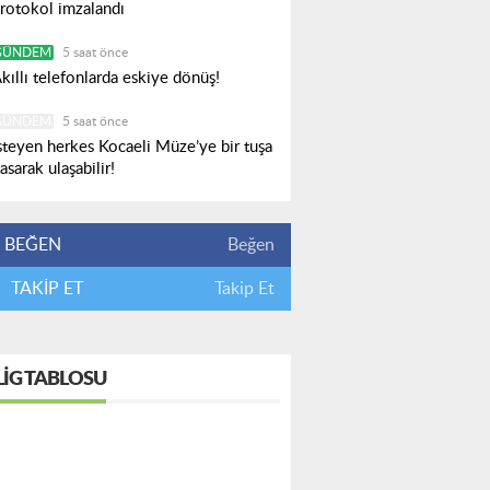
rotokol imzalandı
GÜNDEM
5 saat önce
kıllı telefonlarda eskiye dönüş!
GÜNDEM
5 saat önce
steyen herkes Kocaeli Müze’ye bir tuşa
asarak ulaşabilir!
BEĞEN
Beğen
TAKİP ET
Takip Et
LIG TABLOSU