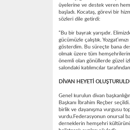
üyelerine ve destek veren hem
başladı. Kocataş, görevi bir hiz
sözleri dile getirdi:
“Bu bir bayrak yarışıdır. Elimi
gücümüzle çalıştık. Yozgat’ımızı
gösterdim. Bu süreçte bana de
olmak üzere tüm hemşehrilerime
önemli olan gönüllerde güzel iz
salondaki katılımcılar tarafından
DİVAN HEYETİ OLUŞTURUL
Genel kurulun divan başkanlığı
Başkanı İbrahim Reçber seçildi.
birlik ve dayanışma vurgusu to
vurdu.Federasyonun onursal ba
derneklerin hemşehri kültürün