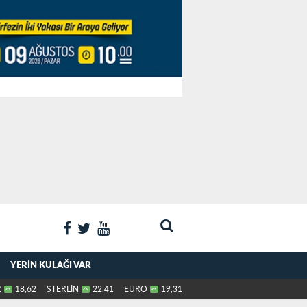
YERIN KULAĞI VAR
R
18,62
STERLİN
22,41
EURO
19,31