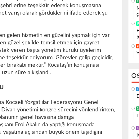
E
şehrilerine teşekkür ederek konuşmasına
M
met yarışı olarak gördüklerini ifade ederek şu
ç
P
F
zden gelen hizmetin en güzelini yapmak için var
b
 en güzel şekilde temsil etmek için gayret
P
stek veren başta yönetim kurulu üyelerim
Y
 teşekkür ediyorum. Görevler gelip geçicidir,
ler bırakabilmektir.” Kocataş’ın konuşması
 uzun süre alkışlandı.
DU
D
na Kocaeli Yozgatlılar Federasyonu Genel
 Divan yönetimi kongre sürecini yönlendirirken,
D
plantının genel havasına damga
şkanı Erol Akalın da yaptığı konuşmada
ü yaşatma açısından büyük önem taşıdığını
K