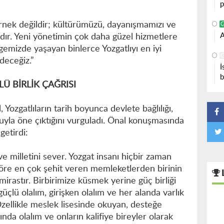
p
ernek değildir; kültürümüzü, dayanışmamızı ve
A
dır. Yeni yönetimin çok daha güzel hizmetlere
emizde yaşayan binlerce Yozgatlıyı en iyi
deceğiz.”
İ
b
 BİRLİK ÇAĞRISI
Yozgatlıların tarih boyunca devlete bağlılığı,
uyla öne çıktığını vurguladı. Önal konuşmasında
getirdi:
 ve milletini sever. Yozgat insanı hiçbir zaman
öre en çok şehit veren memleketlerden birinin
 mirastır. Birbirimize küsmek yerine güç birliği
 güçlü olalım, girişken olalım ve her alanda varlık
Özellikle meslek lisesinde okuyan, desteğe
nda olalım ve onların kalifiye bireyler olarak