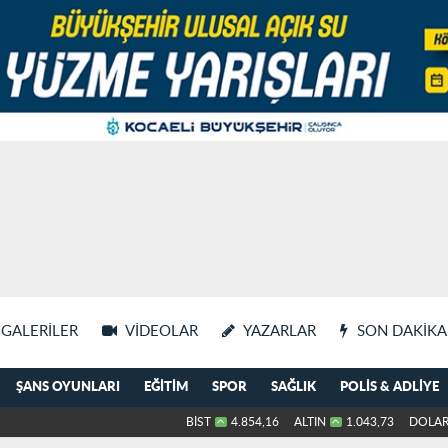
GALERILER
VIDEOLAR
YAZARLAR
SON DAKIKA
ŞANS OYUNLARI
EĞITIM
SPOR
SAĞLIK
POLIS & ADLIYE
BİST
4.854,16
ALTIN
1.043,73
DOLA