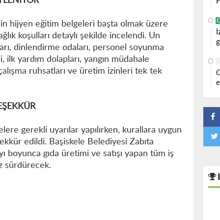
ETLENİYOR
F
in hijyen eğitim belgeleri başta olmak üzere
İ
ağlık koşulları detaylı şekilde incelendi. Un
g
ları, dinlendirme odaları, personel soyunma
i, ilk yardım dolapları, yangın müdahale
İ
çalışma ruhsatları ve üretim izinleri tek tek
G
e
EŞEKKÜR
elere gerekli uyarılar yapılırken, kurallara uygun
ekkür edildi. Başiskele Belediyesi Zabıta
ı boyunca gıda üretimi ve satışı yapan tüm iş
ız sürdürecek.