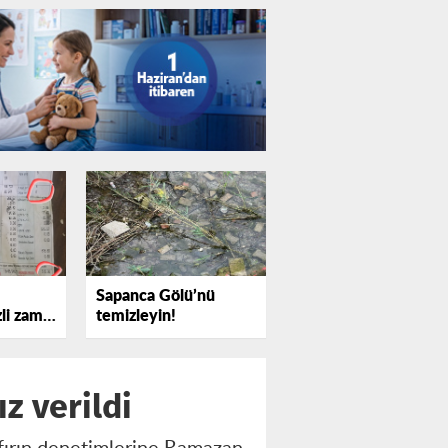
Sapanca Gölü’nü
zli zam
temizleyin!
z verildi