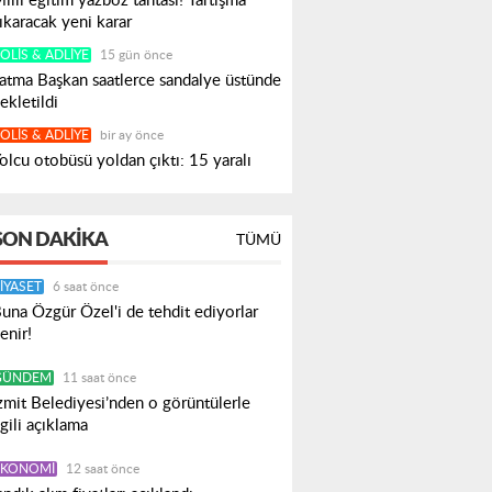
illi eğitim yazboz tahtası! Tartışma
ıkaracak yeni karar
OLIS & ADLIYE
15 gün önce
atma Başkan saatlerce sandalye üstünde
ekletildi
OLIS & ADLIYE
bir ay önce
olcu otobüsü yoldan çıktı: 15 yaralı
SON DAKIKA
TÜMÜ
IYASET
6 saat önce
una Özgür Özel'i de tehdit ediyorlar
enir!
GÜNDEM
11 saat önce
zmit Belediyesi’nden o görüntülerle
lgili açıklama
EKONOMI
12 saat önce