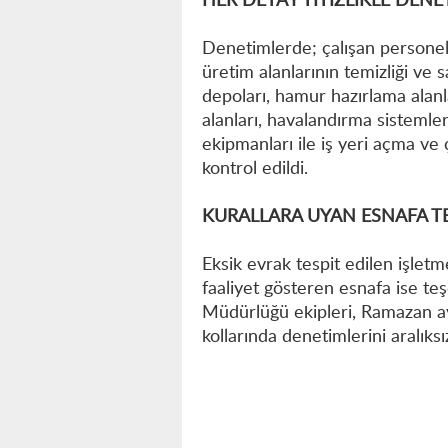
HER DETAY TİTİZLİKLE DEN
Denetimlerde; çalışan personel
üretim alanlarının temizliği ve s
depoları, hamur hazırlama alan
alanları, havalandırma sistemler
ekipmanları ile iş yeri açma ve 
kontrol edildi.
KURALLARA UYAN ESNAFA T
Eksik evrak tespit edilen işletm
faaliyet gösteren esnafa ise teş
Müdürlüğü ekipleri, Ramazan ay
kollarında denetimlerini aralıks