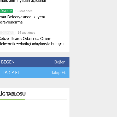
ındık alım fiyatları açıklandı
GÜNDEM
13 saat önce
zmit Belediyesinde iki yeni
örevlendirme
Ş DÜNYASI
14 saat önce
ebze Ticaret Odası’nda Ortem
lektronik tedarikçi adaylarıyla buluştu
BEĞEN
Beğen
TAKİP ET
Takip Et
LIG TABLOSU