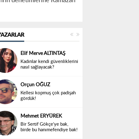
 fırın denetimlerine Ramazan
YAZARLAR
Elif Merve ALTINTAŞ
Kadınlar kendi güvenliklerini
nasıl sağlayacak?
Orçun OĞUZ
Kellesi kopmuş çok padişah
gördük!
Mehmet ERYÜREK
Bir Sertif Gökçe’ye bak,
birde bu hanımefendiye bak!