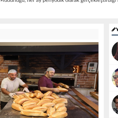
Müdürlüğü, her ay periyodik olarak gerçekleştirdiği