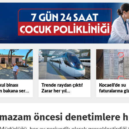
kul binası
Trende raydan çıktı!
Kocaeli’de su
 bakana sert
Zarar her yıl
faturalarına gi
sterdi!
katlanıyor
iddiası
mazam öncesi denetimlere hı