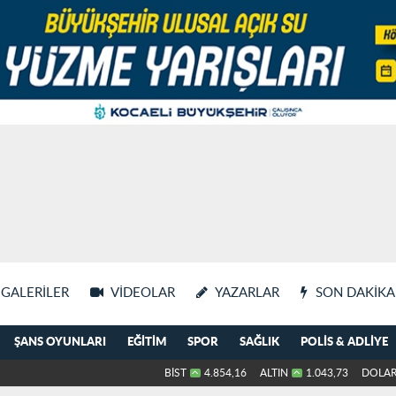
GALERILER
VIDEOLAR
YAZARLAR
SON DAKIKA
ŞANS OYUNLARI
EĞITIM
SPOR
SAĞLIK
POLIS & ADLIYE
BİST
4.854,16
ALTIN
1.043,73
DOLA