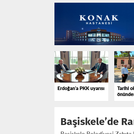
Erdoğan'a PKK uyarısı
Tarihi o
önünden
tepki gö
Başiskele’de Ra