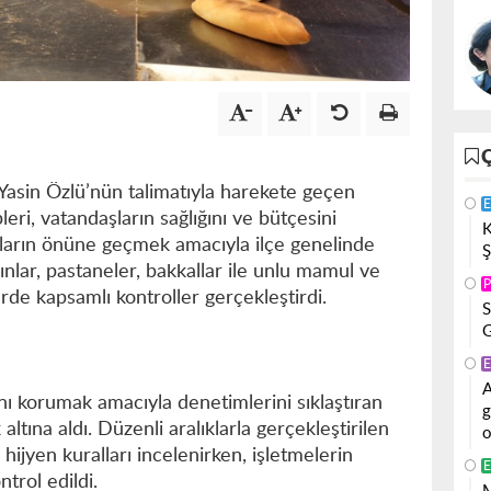
Yasin Özlü’nün talimatıyla harekete geçen
E
ri, vatandaşların sağlığını ve bütçesini
K
ların önüne geçmek amacıyla ilçe genelinde
Ş
ırınlar, pastaneler, bakkallar ile unlu mamul ve
P
rde kapsamlı kontroller gerçekleştirdi.
S
G
E
A
nı korumak amacıyla denetimlerini sıklaştıran
g
 altına aldı. Düzenli aralıklarla gerçekleştirilen
o
 hijyen kuralları incelenirken, işletmelerin
E
trol edildi.