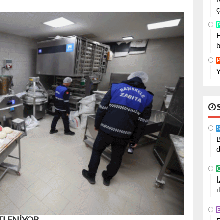
M
ç
P
F
b
P
Y
S
B
d
İ
i