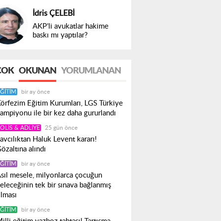
İdris ÇELEBİ
AKP’li avukatlar hakime
baskı mı yaptılar?
ÇOK
OKUNAN
YORUMLANAN
ĞITIM
bir ay önce
örfezim Eğitim Kurumları, LGS Türkiye
ampiyonu ile bir kez daha gururlandı
OLIS & ADLIYE
25 gün önce
avcılıktan Haluk Levent kararı!
özaltına alındı
ĞITIM
bir ay önce
sıl mesele, milyonlarca çocuğun
eleceğinin tek bir sınava bağlanmış
lması
ĞITIM
bir ay önce