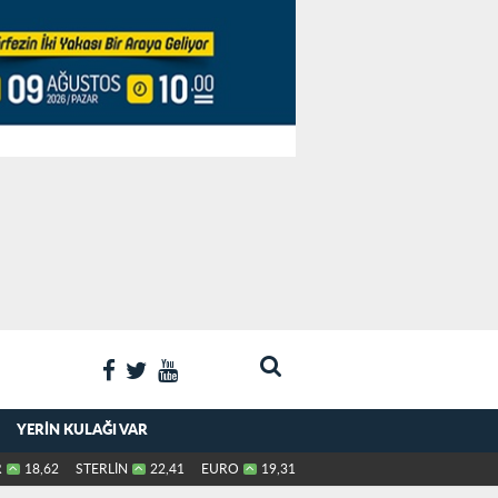
YERIN KULAĞI VAR
R
18,62
STERLİN
22,41
EURO
19,31