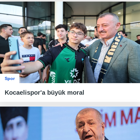
Spor
Kocaelispor'a büyük moral