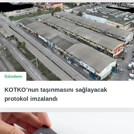
Gündem
KOTKO’nun taşınmasını sağlayacak
protokol imzalandı