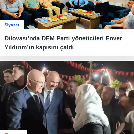
Siyaset
Dilovası’nda DEM Parti yöneticileri Enver
Yıldırım’ın kapısını çaldı