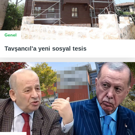
Genel
Tavşancıl'a yeni sosyal tesis