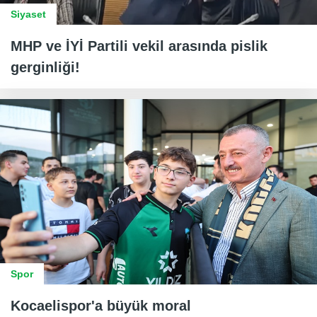
Siyaset
MHP ve İYİ Partili vekil arasında pislik
gerginliği!
Spor
Kocaelispor'a büyük moral