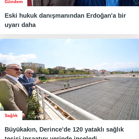
Gündem
Eski hukuk danışmanından Erdoğan'a bir
uyarı daha
Sağlık
Büyükakın, Derince'de 120 yataklı sağlık
tesisi inşaatını yerinde inceledi