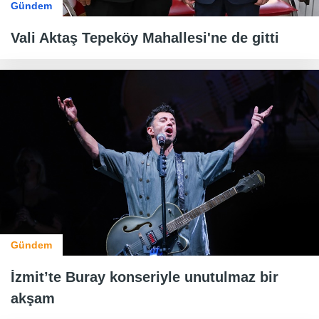
Gündem
Vali Aktaş Tepeköy Mahallesi'ne de gitti
Gündem
İzmit’te Buray konseriyle unutulmaz bir
akşam