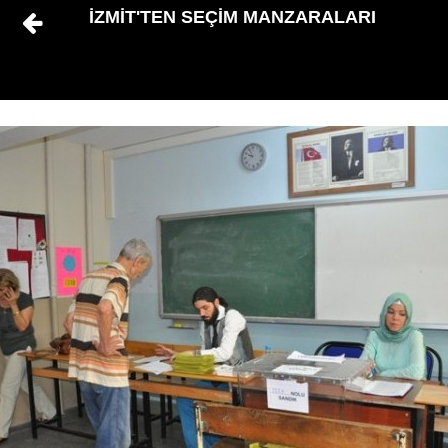
İZMİT'TEN SEÇİM MANZARALARI