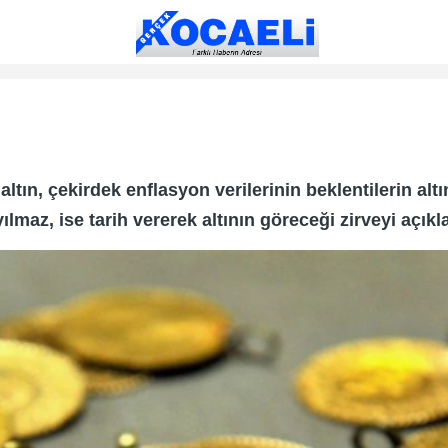
 altın, çekirdek enflasyon verilerinin beklentilerin a
maz, ise tarih vererek altının göreceği zirveyi açıkla