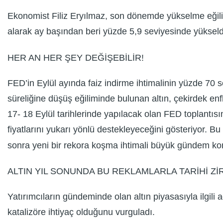
Ekonomist Filiz Eryılmaz, son dönemde yükselme eğilimi
alarak ay başından beri yüzde 5,9 seviyesinde yükseld
HER AN HER ŞEY DEĞİŞEBİLİR!
FED’in Eylül ayında faiz indirme ihtimalinin yüzde 70 sevi
süreliğine düşüş eğiliminde bulunan altın, çekirdek enfl
17- 18 Eylül tarihlerinde yapılacak olan FED toplantıs
fiyatlarını yukarı yönlü destekleyeceğini gösteriyor. B
sonra yeni bir rekora koşma ihtimali büyük gündem ko
ALTIN YIL SONUNDA BU REKLAMLARLA TARİHİ Zİ
Yatırımcıların gündeminde olan altın piyasasıyla ilgili
katalizöre ihtiyaç olduğunu vurguladı.