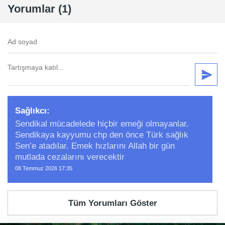
Yorumlar (1)
Sağlıkcı:
Sendikal mücadelede hiçbir emeği olmayanlar.
Sendikaya kayyumu chp den önce Türk sağlık
Sen’e atadılar. Emek hızlarını Allah bir gün
mutlada cezalarını verecektir
08 Temmuz 2026 17:35
Tüm Yorumları Göster