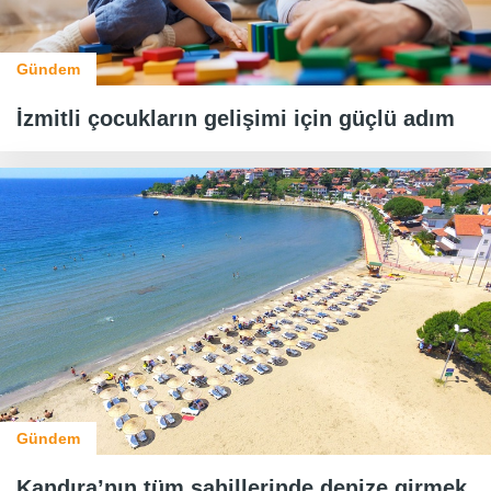
Gündem
İzmitli çocukların gelişimi için güçlü adım
Gündem
Kandıra’nın tüm sahillerinde denize girmek