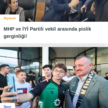
Siyaset
MHP ve İYİ Partili vekil arasında pislik
gerginliği!
Spor