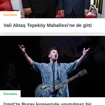
Gündem
Vali Aktaş Tepeköy Mahallesi'ne de gitti
Gündem
İzmit’te Buray konseriyle unutulmaz bir