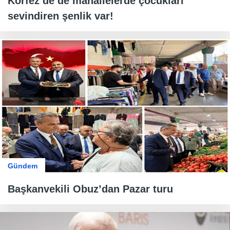
Körfez’de de mahallelerde çocukları
sevindiren şenlik var!
Gündem
Başkanvekili Obuz’dan Pazar turu