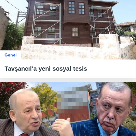
Genel
Tavşancıl'a yeni sosyal tesis