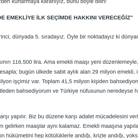
den kurtarmaya kararlıyız, bunu böyle bilin!
E EMEKLİYE İLK SEÇİMDE HAKKINI VERECEĞİZ"
rinci, dünyada 5. sıradayız. Öyle bir noktadayız ki dün
uk sınırı 116.500 lira. Ama emekli maaşı yeni düzenlemey
esapla; bugün ülkede sabit aylık alan 29 milyon emekli, işç
milyon işçimiz var. Toplam 41,5 milyon kişiden bahsediyor
leden bahsediyorum ve Türkiye nüfusunun neredeyse her 
arşı yapılır. Biz bu düzene karşı adalet mücadelesini ve
am gelirken maaşlar aynı kalamaz. Emekli maaşına yapıl
on hükümetini hep kötülüklerle andığı, krizle andığı, yoks