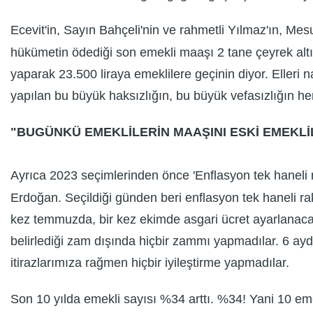
Ecevit'in, Sayın Bahçeli'nin ve rahmetli Yılmaz'ın, Me
hükümetin ödediği son emekli maaşı 2 tane çeyrek alt
yaparak 23.500 liraya emeklilere geçinin diyor. Elleri
yapılan bu büyük haksızlığın, bu büyük vefasızlığın h
"BUGÜNKÜ EMEKLİLERİN MAAŞINI ESKİ EMEKLİL
Ayrıca 2023 seçimlerinden önce 'Enflasyon tek haneli 
Erdoğan. Seçildiği günden beri enflasyon tek haneli r
kez temmuzda, bir kez ekimde asgari ücret ayarlanaca
belirlediği zam dışında hiçbir zammı yapmadılar. 6 aydı
itirazlarımıza rağmen hiçbir iyileştirme yapmadılar.
Son 10 yılda emekli sayısı %34 arttı. %34! Yani 10 eme