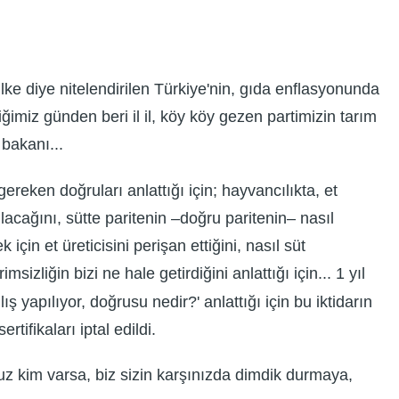
ke diye nitelendirilen Türkiye'nin, gıda enflasyonunda
ğimiz günden beri il il, köy köy gezen partimizin tarım
 bakanı...
reken doğruları anlattığı için; hayvancılıkta, et
ulacağını, sütte paritenin –doğru paritenin– nasıl
 için et üreticisini perişan ettiğini, nasıl süt
msizliğin bizi ne hale getirdiğini anlattığı için... 1 yıl
ış yapılıyor, doğrusu nedir?' anlattığı için bu iktidarın
tifikaları iptal edildi.
nuz kim varsa, biz sizin karşınızda dimdik durmaya,