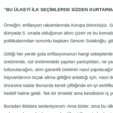
"BU ÜLKEYİ İLK SEÇİMLERDE SİZDEN KURTARM
Örneğin; enflasyon rakamlarında Avrupa birincisiyiz. G
dünyada 5. sırada olduğunun altını çizen ve bu konuda s
politikalarından sorumlu başkanı Sencer Solakoğlu, gitt
Gittiği her yerde gıda enflasyonunun hangi sebeplerden 
üretiminde, süt üretimindeki yapılan yanlışlıkları, ne y
tutturulacağını, alım garantili üretimin nasıl yapılacağını
hayvanlarının bıçak altına gittiğini anlattığı için, nasıl d
öncesine kadar Bursa'da kendi çiftliğinde en iyi sertifika
hedefi haline geldi. Tek bir örnektir ama kendisinin iş ye
Buradan iktidara sesleniyorum: Ama bizler; ama bu ülke