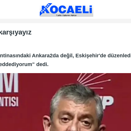
karşıyayız
ntinasındaki Ankara2da değil, Eskişehir'de düzenledi.
reddediyorum" dedi.