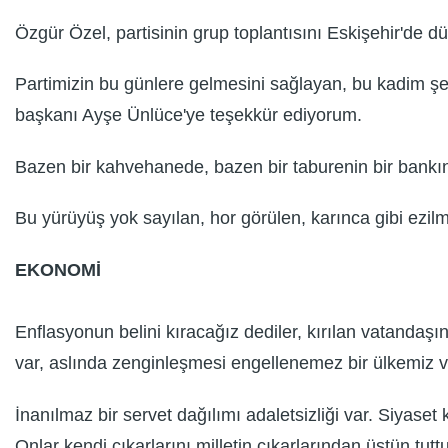
Özgür Özel, partisinin grup toplantısını Eskişehir'de d
Partimizin bu günlere gelmesini sağlayan, bu kadim şe
başkanı Ayşe Ünlüce'ye teşekkür ediyorum.
Bazen bir kahvehanede, bazen bir taburenin bir bankın
Bu yürüyüş yok sayılan, hor görülen, karınca gibi ezilm
EKONOMİ
Enflasyonun belini kıracağız dediler, kırılan vatanda
var, aslında zenginleşmesi engellenemez bir ülkemiz v
İnanılmaz bir servet dağılımı adaletsizliği var. Siyaset k
Onlar kendi çıkarlarını milletin çıkarlarından üstün tu