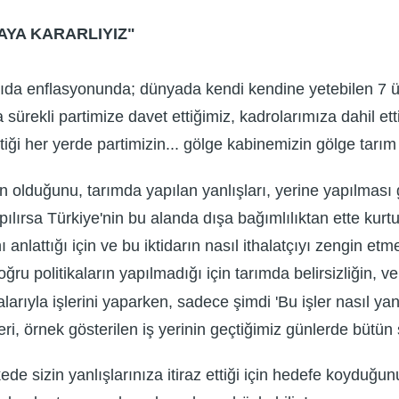
AYA KARARLIYIZ"
ıda enflasyonunda; dünyada kendi kendine yetebilen 7 ül
ürekli partimize davet ettiğimiz, kadrolarımıza dahil etti
iği her yerde partimizin... gölge kabinemizin gölge tarım
olduğunu, tarımda yapılan yanlışları, yerine yapılması ge
apılırsa Türkiye'nin bu alanda dışa bağımlılıktan ette kurt
 anlattığı için ve bu iktidarın nasıl ithalatçıyı zengin etmek
oğru politikaların yapılmadığı için tarımda belirsizliğin, veri
larıyla işlerini yaparken, sadece şimdi 'Bu işler nasıl yanl
ri, örnek gösterilen iş yerinin geçtiğimiz günlerde bütün ser
de sizin yanlışlarınıza itiraz ettiği için hedefe koyduğu