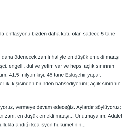
yada enflasyonu bizden daha kötü olan sadece 5 tane
le, daha ödenecek zamlı haliyle en düşük emekli maaşı
i, engelli, dul ve yetim var ve hepsi açlık sınırının
um. 41,5 milyon kişi, 45 tane Eskişehir yapar.
iki kişisinden birinden bahsediyorum; açlık sınırının
riyoruz, vermeye devam edeceğiz. Aylardır söylüyoruz;
an zam, en düşük emekli maaşı... Unutmayalım; Adalet
ullukla andığı koalisyon hükümetinin...