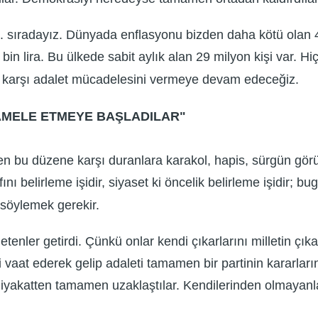
 sıradayız. Dünyada enflasyonu bizden daha kötü olan 4 t
in lira. Bu ülkede sabit aylık alan 29 milyon kişi var. H
ene karşı adalet mücadelesini vermeye devam edeceğiz.
MELE ETMEYE BAŞLADILAR"
en bu düzene karşı duranlara karakol, hapis, sürgün gö
nı belirleme işidir, siyaset ki öncelik belirleme işidir; bu
 söylemek gerekir.
netenler getirdi. Çünkü onlar kendi çıkarlarını milletin çı
sini vaat ederek gelip adaleti tamamen bir partinin karar
en, liyakatten tamamen uzaklaştılar. Kendilerinden olma