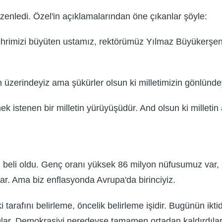
üzenledi. Özel'in açıklamalarından öne çıkanlar şöyle:
hrimizi büyüten ustamız, rektörümüz Yılmaz Büyükerşen'i
 üzerindeyiz ama şükürler olsun ki milletimizin gönlünde
ek istenen bir milletin yürüyüşüdür. And olsun ki milleti
şın beli oldu. Genç oranı yüksek 86 milyon nüfusumuz var
ar. Ama biz enflasyonda Avrupa'da birinciyiz.
i tarafını belirleme, öncelik belirleme işidir. Bugünün ikti
ttular. Demokrasiyi neredeyse tamamen ortadan kaldırdılar