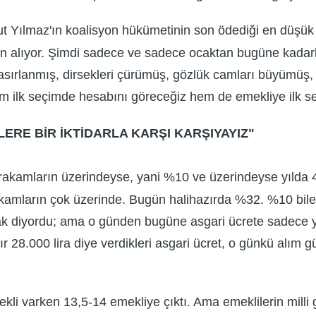
sut Yılmaz'ın koalisyon hükümetinin son ödediği en düşük
ın alıyor. Şimdi sadece ve sadece ocaktan bugüne kadar
 nasırlanmış, dirsekleri çürümüş, gözlük camları büyümüş
em ilk seçimde hesabını göreceğiz hem de emekliye ilk s
ERE BİR İKTİDARLA KARŞI KARŞIYAYIZ"
rakamların üzerindeyse, yani %10 ve üzerindeyse yılda 4
akamların çok üzerinde. Bugün halihazırda %32. %10 bile 
k diyordu; ama o günden bugüne asgari ücrete sadece yı
r 28.000 lira diye verdikleri asgari ücret, o günkü alım 
kli varken 13,5-14 emekliye çıktı. Ama emeklilerin milli