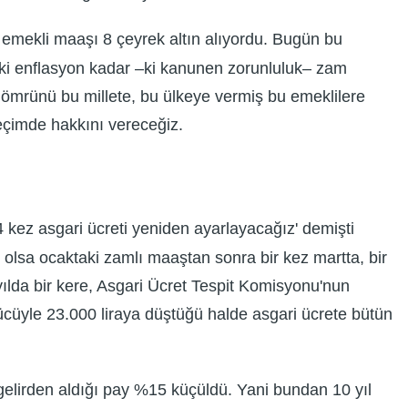
 emekli maaşı 8 çeyrek altın alıyordu. Bugün bu
ki enflasyon kadar –ki kanunen zorunluluk– zam
, ömrünü bu millete, bu ülkeye vermiş bu emeklilere
eçimde hakkını vereceğiz.
 kez asgari ücreti yeniden ayarlayacağız' demişti
olsa ocaktaki zamlı maaştan sonra bir kez martta, bir
lda bir kere, Asgari Ücret Tespit Komisyonu'nun
gücüyle 23.000 liraya düştüğü halde asgari ücrete bütün
 gelirden aldığı pay %15 küçüldü. Yani bundan 10 yıl