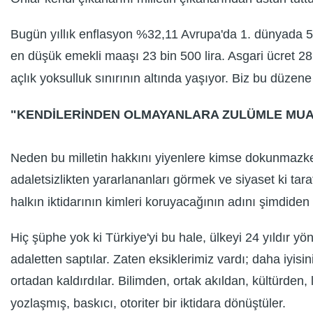
Bugün yıllık enflasyon %32,11 Avrupa'da 1. dünyada 5.
en düşük emekli maaşı 23 bin 500 lira. Asgari ücret 28 b
açlık yoksulluk sınırının altında yaşıyor. Biz bu düz
"KENDİLERİNDEN OLMAYANLARA ZULÜMLE MUA
Neden bu milletin hakkını yiyenlere kimse dokunmazk
adaletsizlikten yararlananları görmek ve siyaset ki tarafı
halkın iktidarının kimleri koruyacağının adını şimdiden
Hiç şüphe yok ki Türkiye'yi bu hale, ülkeyi 24 yıldır yö
adaletten saptılar. Zaten eksiklerimiz vardı; daha iyi
ortadan kaldırdılar. Bilimden, ortak akıldan, kültürd
yozlaşmış, baskıcı, otoriter bir iktidara dönüştüler.