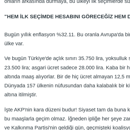
onların arkasında durmaya, bu ülkeyi ilk seçimlerde siz
"HEM İLK SEÇİMDE HESABINI GÖRECEĞİZ HEM D
Bugün yıllık enflasyon %32.11. Bu oranla Avrupa'da bi
ülke var.
Ve bugün Türkiye'de açlık sınırı 35.750 lira, yoksull
23.500 lira; asgari ücret sadece 28.000 lira. Kaba bir h
altında maaş alıyorlar. Bir de hiç ücret almayan 12,5 
Dünyada 157 ülkenin nüfusundan daha kalabalık bir kit
altına itilmiştir.
İşte AKP'nin kara düzeni budur! Siyaset tam da buna k
bu maaşlarla geçim olmaz. İğneden ipliğe her şeye z
ve Kalkınma Partisi'nin geldiği gün, geçmişteki koalisy