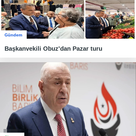
Gündem
Başkanvekili Obuz’dan Pazar turu