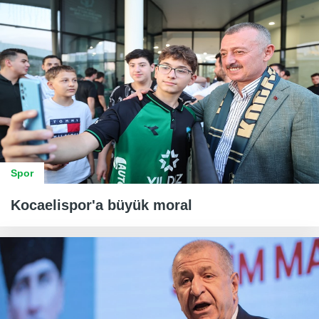
Spor
Kocaelispor'a büyük moral