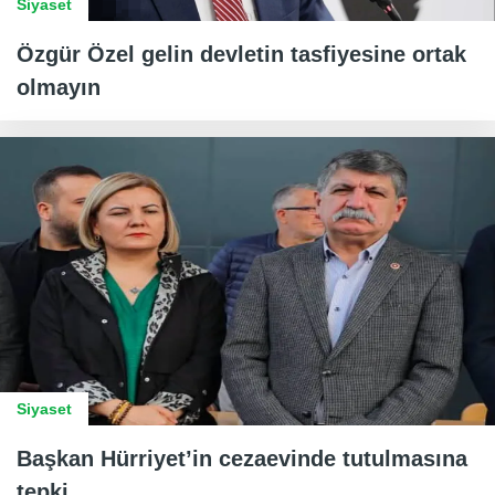
Siyaset
Özgür Özel gelin devletin tasfiyesine ortak
olmayın
Siyaset
Başkan Hürriyet’in cezaevinde tutulmasına
tepki