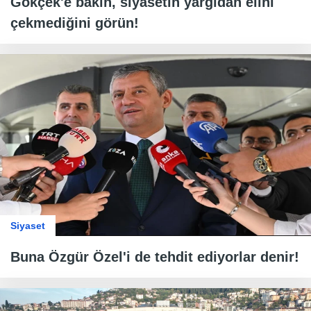
Gökçek'e bakın, siyasetin yargıdan elini
çekmediğini görün!
Siyaset
Buna Özgür Özel'i de tehdit ediyorlar denir!